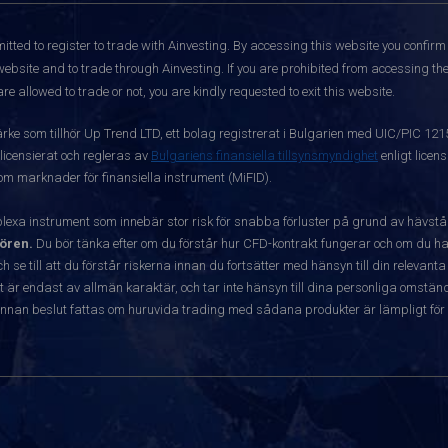
itted to register to trade with Ainvesting.
By accessing this website you confirm 
website and to trade through Ainvesting. If you are prohibited from accessing the 
re allowed to trade or not, you are kindly requested to exit this website.
ärke som tillhör Up Trend LTD, ett bolag registrerat i Bulgarien med UIC/PIC 12
 licensierat och regleras av
Bulgariens finansiella tillsynsmyndighet
enligt licen
 om marknader för finansiella instrument (MiFID).
exa instrument som innebär stor risk för snabba förluster på grund av hävst
ören.
Du bör tänka efter om du förstår hur CFD-kontrakt fungerar och om du har
ch se till att du förstår riskerna innan du fortsätter med hänsyn till din releva
r endast av allmän karaktär, och tar inte hänsyn till dina personliga omständ
nnan beslut fattas om huruvida trading med sådana produkter är lämpligt för 