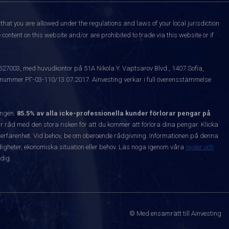
that you are allowed under the regulations and laws of your local jurisdiction
content on this website and/or are prohibited to trade via this website or if
1527003, med huvudkontor på 51A Nikola Y. Vaptsarov Blvd., 1407 Sofia,
snummer РГ-03-110/13.07.2017. Ainvesting verkar i full överensstämmelse
ången.
85.5% av alla icke-professionella kunder förlorar pengar på
 råd med den stora risken för att du kommer att förlora dina pengar. Klicka
nta erfarenhet. Vid behov, be om oberoende rådgivning. Informationen på denna
igheter, ekonomiska situation eller behov. Läs noga igenom våra
regler och
dig.
© Med ensamrätt till Ainvesting