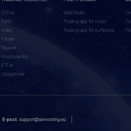
CFD:er
WebTrader
Or
Forex
Trading-app för mobil
Tr
Index
Trading-app för surfplatta
Fo
Fonder
Råvaror
Kryptovalutor
ETF:er
Obligationer
E-post:
support@ainvesting.eu