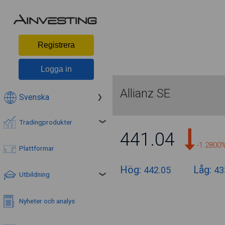
Registrera
Logga in
Allianz SE
Svenska
Tradingprodukter
441.04
-1.2800
Plattformar
Hög:
Låg:
442.05
43
Utbildning
Nyheter och analys