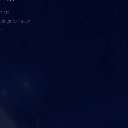
dlista
adinginformation
S