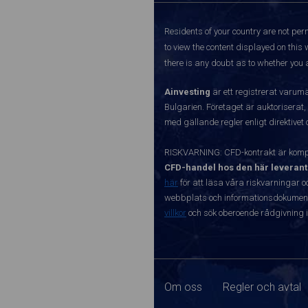
Residents of your country are not perm
to view the content displayed on this 
there is any doubt as to whether you a
Ainvesting
är ett registrerat varum
Bulgarien. Företaget är auktoriserat,
med gällande regler enligt direktivet
RISKVARNING: CFD-kontrakt är kompl
CFD-handel hos den här leverant
här
för att läsa våra riskvarningar o
webbplats och informationsdokument ä
villkor
och sök oberoende rådgivning i
Om oss
Regler och avtal