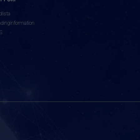
dlista
adinginformation
S