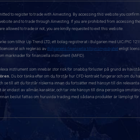
itted to register to trade with Ainvesting.
By accessing this website you confirm 
website and to trade through Ainvesting. If you are prohibited from accessing the 
re allowed to trade or not, you are kindly requested to exit this website.
ärke som tillhör Up Trend LTD, ett bolag registrerat i Bulgarien med UIC/PIC 12
 licensierat och regleras av
Bulgariens finansiella tillsynsmyndighet
enligt licen
 om marknader för finansiella instrument (MiFID).
exa instrument som innebär stor risk för snabba förluster på grund av hävst
ören.
Du bör tänka efter om du förstår hur CFD-kontrakt fungerar och om du har
ch se till att du förstår riskerna innan du fortsätter med hänsyn till din releva
r endast av allmän karaktär, och tar inte hänsyn till dina personliga omständ
nnan beslut fattas om huruvida trading med sådana produkter är lämpligt för 