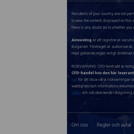
Residents of your country are not perm
to view the content displayed on this 
there is any doubt as to whether you a
Ainvesting
är ett registrerat varum
Bulgarien. Företaget är auktoriserat,
med gällande regler enligt direktivet
RISKVARNING: CFD-kontrakt är kompl
CFD-handel hos den här leverant
här
för att läsa våra riskvarningar o
webbplats och informationsdokument ä
villkor
och sök oberoende rådgivning i
Om oss
Regler och avtal