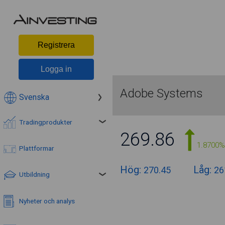
Registrera
Logga in
Adobe Systems
Svenska
Tradingprodukter
269.86
1.8700%
Plattformar
Hög:
Låg:
270.45
26
Utbildning
Nyheter och analys