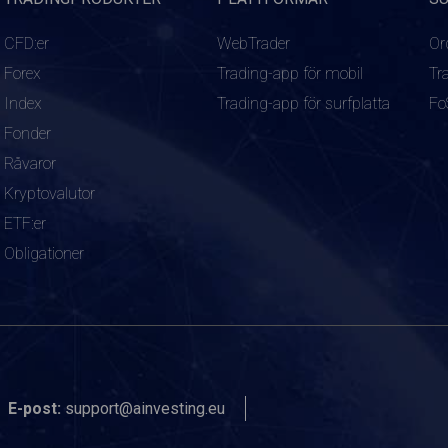
CFD:er
WebTrader
Or
Forex
Trading-app för mobil
Tr
Index
Trading-app för surfplatta
Fo
Fonder
Råvaror
Kryptovalutor
ETF:er
Obligationer
E-post:
support@ainvesting.eu