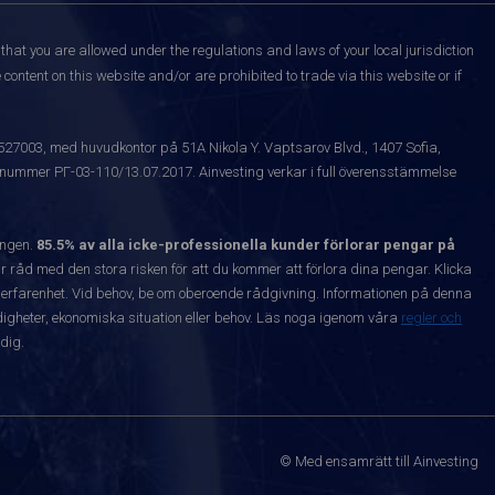
that you are allowed under the regulations and laws of your local jurisdiction
content on this website and/or are prohibited to trade via this website or if
1527003, med huvudkontor på 51A Nikola Y. Vaptsarov Blvd., 1407 Sofia,
snummer РГ-03-110/13.07.2017. Ainvesting verkar i full överensstämmelse
ången.
85.5% av alla icke-professionella kunder förlorar pengar på
 råd med den stora risken för att du kommer att förlora dina pengar. Klicka
nta erfarenhet. Vid behov, be om oberoende rådgivning. Informationen på denna
igheter, ekonomiska situation eller behov. Läs noga igenom våra
regler och
dig.
© Med ensamrätt till Ainvesting