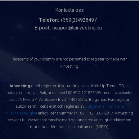
Kontakta oss
Telefon:
+359(2)4928497
E-post:
support@ainvesting.eu
Residents of your country are not permitted to register to trade with
Ainvesting.
Ainvesting
är ett registrerat varumärke som tillhör Up Trend LTD, ett
bolag registrerat i Bulgarien med UIC/PIC 121527003, med huvudkontor
på 51A Nikola Y. Vaptsarov Blvd., 1407 Sofia, Bulgarien. Företaget är
auktoriserat, licensierat och regleras av
Bulgariens finansiella
tillsynsmyndighet
enligt licensnummer РГ-03-110/13.07.2017. Ainvesting
verkar i full överensstämmelse med gällande regler enligt direktivet om
marknader för finansiella instrument (MiFID).