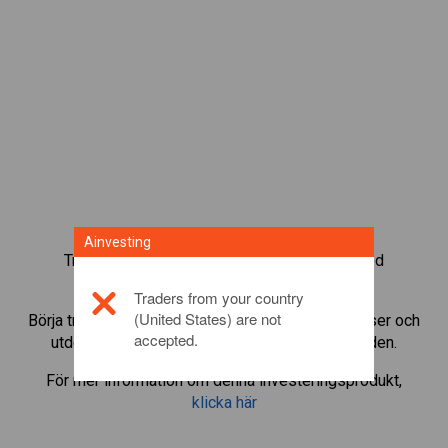
Ainvesting
Trada mer än 1 000 internationella fonder med
Ainvestings CFD-tradingplattform.
Traders from your country
(United States) are not
Börja trada CFD:er i
Abbott Laboratories
. Få kurser och
accepted.
utdelningar i realtid som om du själv ägde fonden.
För mer information om denna investeringsprodukt,
klicka här