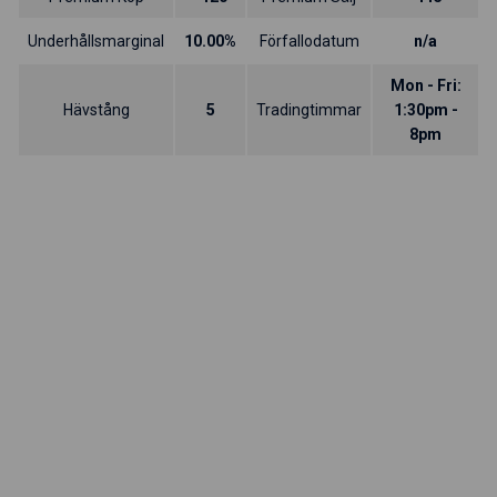
Underhållsmarginal
10.00%
Förfallodatum
n/a
Mon - Fri:
Hävstång
5
Tradingtimmar
1:30pm -
8pm