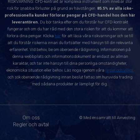
RISKVARNING: CFD-kontrakt är komplexa instrument som innebär stor
risk för snabba förluster på grund av hävstången.
85.5% av alla icke-
professionella kunder förlorar pengar på CFD-handel hos den här
leverantören.
Du bör tänka efter om du förstår hur CFD-kontrakt
fungerar och om du har råd med den stora risken för att du kommer att
förlora dina pengar. Klicka
här
för att läsa våra riskvarningar och se till
att du förstår riskerna innan du fortsätter med hänsyn till din relevanta
erfarenhet. Vid behov, be om oberoende rådgivning. Informationen på
denna webbplats och informationsdokument är endast av allmän
karaktär, och tar inte hänsyn till dina personliga omständigheter,
ekonomiska situation eller behov. Läs noga igenom våra
regler och villkor
och sök oberoende rådgivning innan beslut fattas om huruvida trading
med sådana produkter är lämpligt för dig.
Om oss
© Med ensamrätt till Ainvesting
Regler och avtal