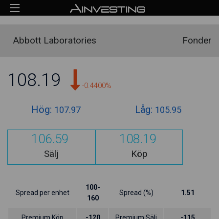
Abbott Laboratories
Fonder
108.19
-0.4400%
Hög:
Låg:
107.97
105.95
106.59
108.19
Sälj
Köp
100-
Spread per enhet
Spread (%)
1.51
160
Premium Köp
-120
Premium Sälj
-115