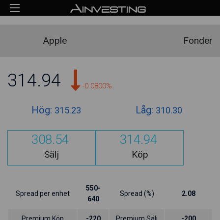
Apple
Fonder
314.94
-0.0800%
Hög:
Låg:
315.23
310.30
308.54
314.94
Sälj
Köp
550-
Spread per enhet
Spread (%)
2.08
640
Premium Köp
-220
Premium Sälj
-200