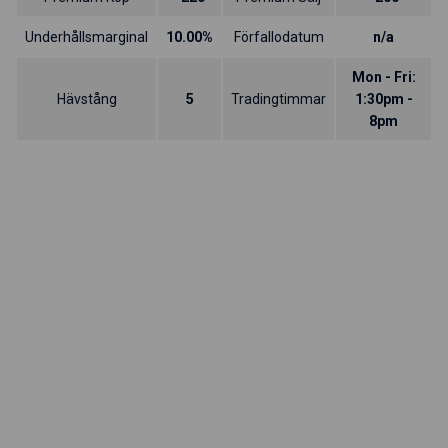
Underhållsmarginal
10.00%
Förfallodatum
n/a
Mon - Fri:
Hävstång
5
Tradingtimmar
1:30pm -
8pm