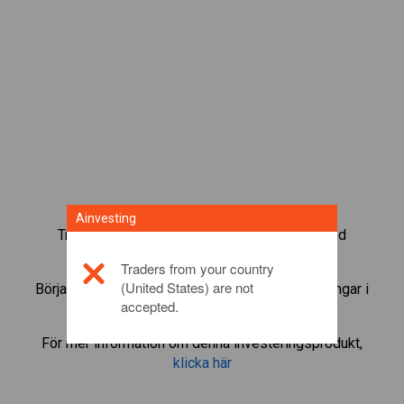
Ainvesting
Trada mer än 1 000 internationella fonder med
Ainvestings CFD-tradingplattform.
Traders from your country
(United States) are not
Börja trada CFD:er i
Apple
. Få kurser och utdelningar i
accepted.
realtid som om du själv ägde fonden.
För mer information om denna investeringsprodukt,
klicka här