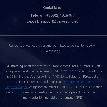
Kontakta oss
Telefon:
+359(2)4928497
E-post:
support@ainvesting.eu
Residents of your country are not permitted to register to trade with
Ainvesting.
Ainvesting
är ett registrerat varumärke som tillhör Up Trend LTD, ett
bolag registrerat i Bulgarien med UIC/PIC 121527003, med huvudkontor
på 51A Nikola Y. Vaptsarov Blvd., 1407 Sofia, Bulgarien. Företaget är
auktoriserat, licensierat och regleras av
Bulgariens finansiella
tillsynsmyndighet
enligt licensnummer РГ-03-110/13.07.2017. Ainvesting
verkar i full överensstämmelse med gällande regler enligt direktivet om
marknader för finansiella instrument (MiFID).