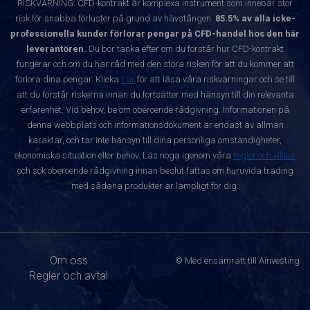
RISKVARNING: CFD-kontrakt är komplexa instrument som innebär stor
risk för snabba förluster på grund av hävstången.
85.5% av alla icke-
professionella kunder förlorar pengar på CFD-handel hos den här
leverantören.
Du bör tänka efter om du förstår hur CFD-kontrakt
fungerar och om du har råd med den stora risken för att du kommer att
förlora dina pengar. Klicka
här
för att läsa våra riskvarningar och se till
att du förstår riskerna innan du fortsätter med hänsyn till din relevanta
erfarenhet. Vid behov, be om oberoende rådgivning. Informationen på
denna webbplats och informationsdokument är endast av allmän
karaktär, och tar inte hänsyn till dina personliga omständigheter,
ekonomiska situation eller behov. Läs noga igenom våra
regler och villkor
och sök oberoende rådgivning innan beslut fattas om huruvida trading
med sådana produkter är lämpligt för dig.
Om oss
© Med ensamrätt till Ainvesting
Regler och avtal