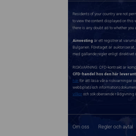
Residents of your country are not perm
to view the content displayed on this 
there is any doubt as to whether you a
Ainvesting
är ett registrerat varum
Bulgarien. Företaget är auktoriserat,
med gällande regler enligt direktivet
RISKVARNING: CFD-kontrakt är kompl
CFD-handel hos den här leverant
här
för att läsa våra riskvarningar o
webbplats och informationsdokument ä
villkor
och sök oberoende rådgivning i
Om oss
Regler och avtal