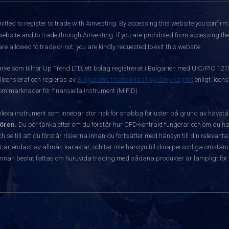
itted to register to trade with Ainvesting.
By accessing this website you confirm 
website and to trade through Ainvesting. If you are prohibited from accessing the 
re allowed to trade or not, you are kindly requested to exit this website.
ärke som tillhör Up Trend LTD, ett bolag registrerat i Bulgarien med UIC/PIC 12
 licensierat och regleras av
Bulgariens finansiella tillsynsmyndighet
enligt licen
 om marknader för finansiella instrument (MiFID).
exa instrument som innebär stor risk för snabba förluster på grund av hävst
ören.
Du bör tänka efter om du förstår hur CFD-kontrakt fungerar och om du har
ch se till att du förstår riskerna innan du fortsätter med hänsyn till din releva
r endast av allmän karaktär, och tar inte hänsyn till dina personliga omständ
nnan beslut fattas om huruvida trading med sådana produkter är lämpligt för 