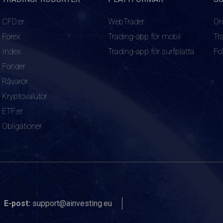
CFD:er
WebTrader
Or
Forex
Trading-app för mobil
Tr
Index
Trading-app för surfplatta
Fo
Fonder
Råvaror
Kryptovalutor
ETF:er
Obligationer
E-post:
support@ainvesting.eu