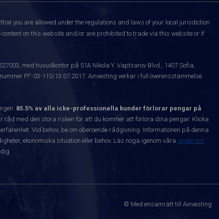
that you are allowed under the regulations and laws of your local jurisdiction
content on this website and/or are prohibited to trade via this website or if
1527003, med huvudkontor på 51A Nikola Y. Vaptsarov Blvd., 1407 Sofia,
snummer РГ-03-110/13.07.2017. Ainvesting verkar i full överensstämmelse
ången.
85.5% av alla icke-professionella kunder förlorar pengar på
 råd med den stora risken för att du kommer att förlora dina pengar. Klicka
nta erfarenhet. Vid behov, be om oberoende rådgivning. Informationen på denna
igheter, ekonomiska situation eller behov. Läs noga igenom våra
regler och
dig.
© Med ensamrätt till Ainvesting