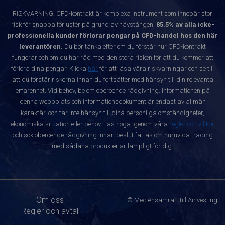
RISKVARNING: CFD-kontrakt är komplexa instrument som innebär stor
risk för snabba förluster på grund av hävstången.
85.5% av alla icke-
professionella kunder förlorar pengar på CFD-handel hos den här
leverantören.
Du bör tänka efter om du förstår hur CFD-kontrakt
fungerar och om du har råd med den stora risken för att du kommer att
förlora dina pengar. Klicka
här
för att läsa våra riskvarningar och se till
att du förstår riskerna innan du fortsätter med hänsyn till din relevanta
erfarenhet. Vid behov, be om oberoende rådgivning. Informationen på
denna webbplats och informationsdokument är endast av allmän
karaktär, och tar inte hänsyn till dina personliga omständigheter,
ekonomiska situation eller behov. Läs noga igenom våra
regler och villkor
och sök oberoende rådgivning innan beslut fattas om huruvida trading
med sådana produkter är lämpligt för dig.
Om oss
© Med ensamrätt till Ainvesting
Regler och avtal