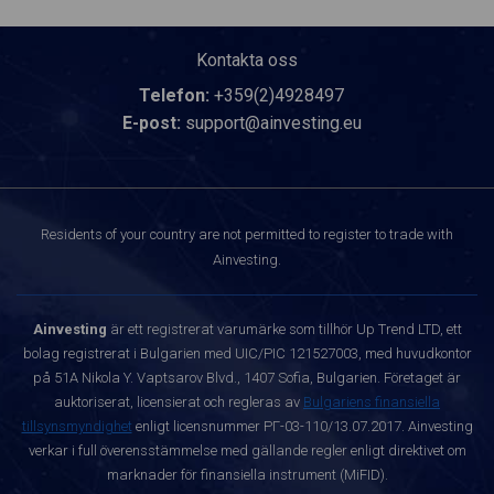
Kontakta oss
Telefon:
+359(2)4928497
E-post:
support@ainvesting.eu
Residents of your country are not permitted to register to trade with
Ainvesting.
Ainvesting
är ett registrerat varumärke som tillhör Up Trend LTD, ett
bolag registrerat i Bulgarien med UIC/PIC 121527003, med huvudkontor
på 51A Nikola Y. Vaptsarov Blvd., 1407 Sofia, Bulgarien. Företaget är
auktoriserat, licensierat och regleras av
Bulgariens finansiella
tillsynsmyndighet
enligt licensnummer РГ-03-110/13.07.2017. Ainvesting
verkar i full överensstämmelse med gällande regler enligt direktivet om
marknader för finansiella instrument (MiFID).