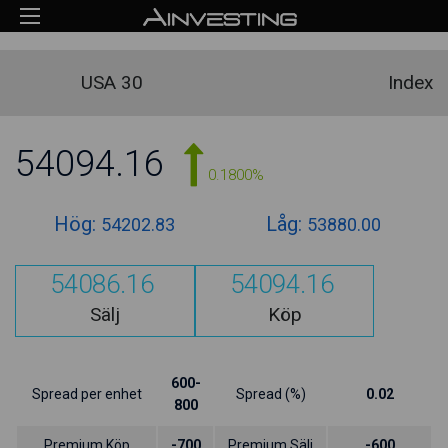
USA 30
Index
54094.16
0.1800%
Hög:
Låg:
54202.83
53880.00
54086.16
54094.16
Sälj
Köp
600-
Spread per enhet
Spread (%)
0.02
800
Premium Köp
-700
Premium Sälj
-600