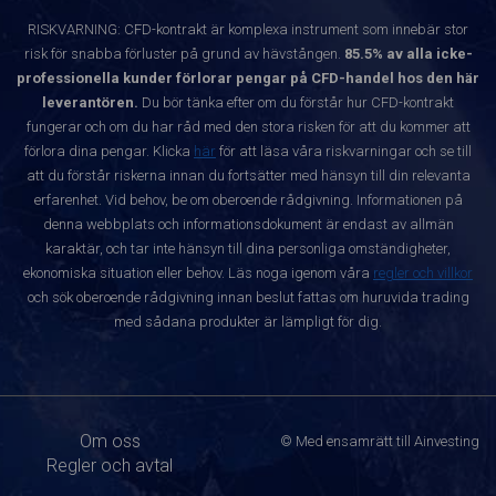
RISKVARNING: CFD-kontrakt är komplexa instrument som innebär stor
risk för snabba förluster på grund av hävstången.
85.5% av alla icke-
professionella kunder förlorar pengar på CFD-handel hos den här
leverantören.
Du bör tänka efter om du förstår hur CFD-kontrakt
fungerar och om du har råd med den stora risken för att du kommer att
förlora dina pengar. Klicka
här
för att läsa våra riskvarningar och se till
att du förstår riskerna innan du fortsätter med hänsyn till din relevanta
erfarenhet. Vid behov, be om oberoende rådgivning. Informationen på
denna webbplats och informationsdokument är endast av allmän
karaktär, och tar inte hänsyn till dina personliga omständigheter,
ekonomiska situation eller behov. Läs noga igenom våra
regler och villkor
och sök oberoende rådgivning innan beslut fattas om huruvida trading
med sådana produkter är lämpligt för dig.
Om oss
© Med ensamrätt till Ainvesting
Regler och avtal