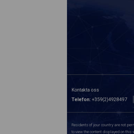
Kontakta oss
Telefon:
+359(2)4928497
Residents of your country are not perm
to view the content displayed on this 