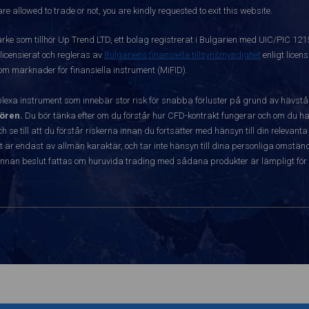
re allowed to trade or not, you are kindly requested to exit this website.
ärke som tillhör Up Trend LTD, ett bolag registrerat i Bulgarien med UIC/PIC 12
 licensierat och regleras av
Bulgariens finansiella tillsynsmyndighet
enligt licen
 om marknader för finansiella instrument (MiFID).
exa instrument som innebär stor risk för snabba förluster på grund av hävst
ören.
Du bör tänka efter om du förstår hur CFD-kontrakt fungerar och om du har
ch se till att du förstår riskerna innan du fortsätter med hänsyn till din releva
r endast av allmän karaktär, och tar inte hänsyn till dina personliga omständ
nnan beslut fattas om huruvida trading med sådana produkter är lämpligt för 