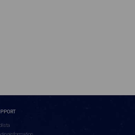
UPPORT
dlista
adinginformation