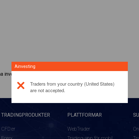
Ainvesting
a investeringsprodukt,
klicka här
Traders from your country (United States)
are not accepted.
TRADINGPRODUKTER
PLATTFORMAR
S
CFD:er
WebTrader
Or
Forex
Trading-app för mobil
Tr