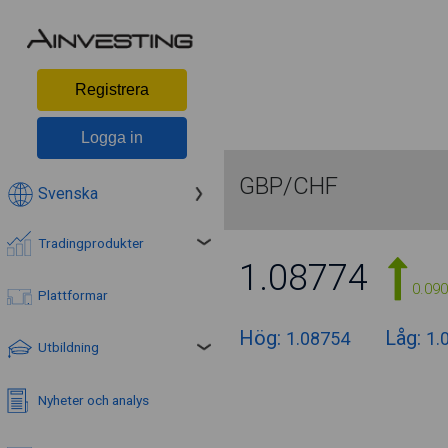
Registrera
Logga in
GBP/CHF
Svenska
Tradingprodukter
1.08772
0.09
Plattformar
Hög:
Låg:
1.08754
1.
Utbildning
Nyheter och analys