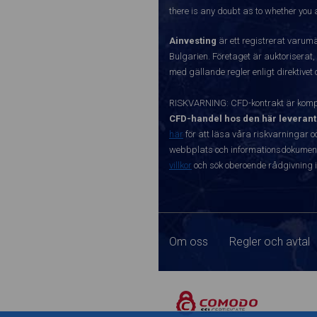
there is any doubt as to whether you a
Ainvesting
är ett registrerat varum
Bulgarien. Företaget är auktoriserat,
med gällande regler enligt direktivet
RISKVARNING: CFD-kontrakt är kompl
CFD-handel hos den här leverant
här
för att läsa våra riskvarningar o
webbplats och informationsdokument ä
villkor
och sök oberoende rådgivning i
Om oss
Regler och avtal