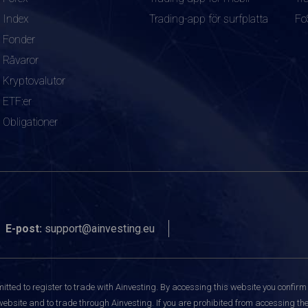
Index
Trading-app för surfplatta
Fo
Fonder
Råvaror
Kryptovalutor
ETF:er
Obligationer
E-post:
support@ainvesting.eu
itted to register to trade with Ainvesting.
By accessing this website you confirm 
website and to trade through Ainvesting. If you are prohibited from accessing the 