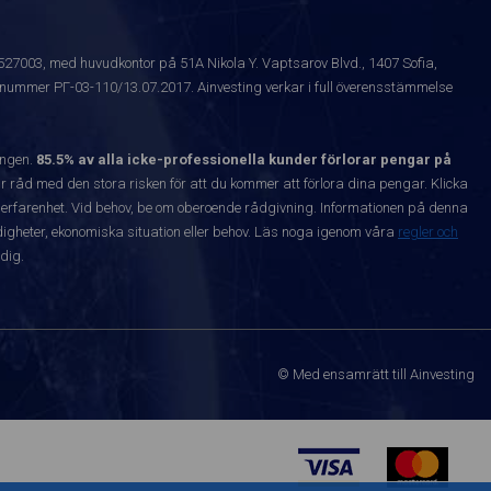
1527003, med huvudkontor på 51A Nikola Y. Vaptsarov Blvd., 1407 Sofia,
snummer РГ-03-110/13.07.2017. Ainvesting verkar i full överensstämmelse
ången.
85.5% av alla icke-professionella kunder förlorar pengar på
 råd med den stora risken för att du kommer att förlora dina pengar. Klicka
nta erfarenhet. Vid behov, be om oberoende rådgivning. Informationen på denna
igheter, ekonomiska situation eller behov. Läs noga igenom våra
regler och
dig.
© Med ensamrätt till Ainvesting