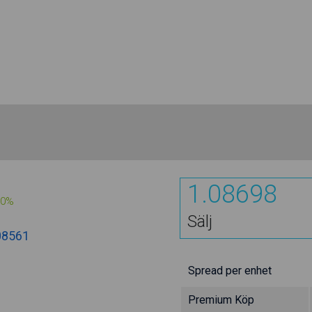
1.08696
00%
Sälj
08561
Spread per enhet
Premium Köp