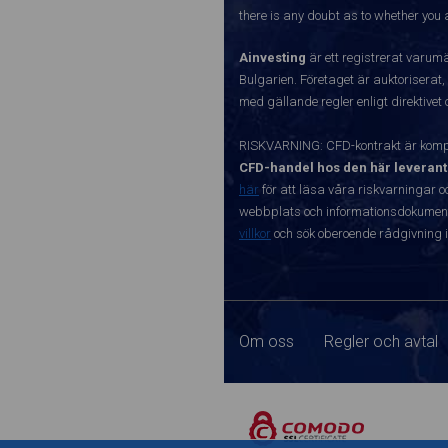
there is any doubt as to whether you a
Ainvesting
är ett registrerat varum
Bulgarien. Företaget är auktoriserat,
med gällande regler enligt direktivet
RISKVARNING: CFD-kontrakt är kompl
CFD-handel hos den här leverant
här
för att läsa våra riskvarningar o
webbplats och informationsdokument ä
villkor
och sök oberoende rådgivning i
Om oss
Regler och avtal