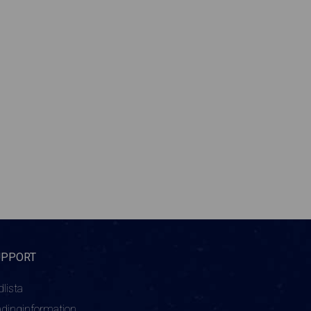
UPPORT
dlista
adinginformation