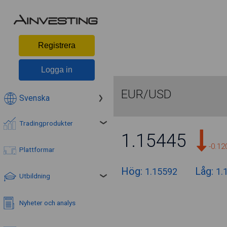
Registrera
Logga in
EUR/USD
Svenska
Tradingprodukter
1.15447
-0.1
Plattformar
Hög:
Låg:
1.15592
1.
Utbildning
Nyheter och analys