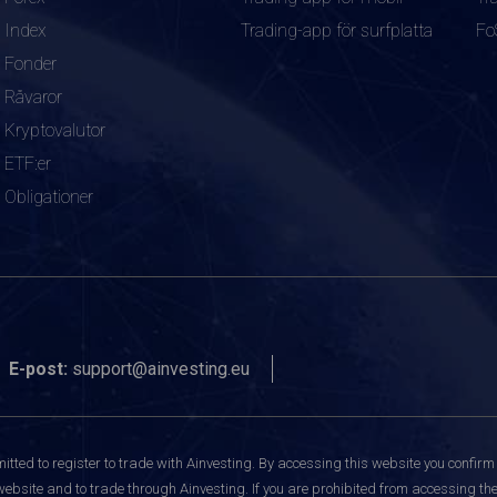
Index
Trading-app för surfplatta
Fo
Fonder
Råvaror
Kryptovalutor
ETF:er
Obligationer
E-post:
support@ainvesting.eu
itted to register to trade with Ainvesting.
By accessing this website you confirm 
website and to trade through Ainvesting. If you are prohibited from accessing the 