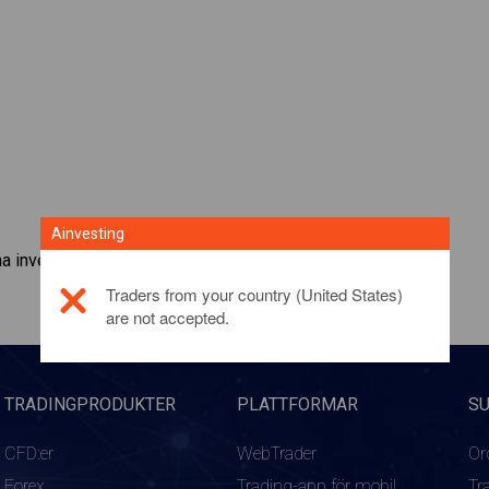
Ainvesting
a investeringsprodukt,
klicka här
Traders from your country (United States)
are not accepted.
TRADINGPRODUKTER
PLATTFORMAR
S
CFD:er
WebTrader
Or
Forex
Trading-app för mobil
Tr