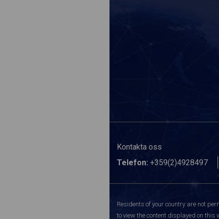
Kontakta oss
Telefon:
+359(2)4928497
Residents of your country are not perm
to view the content displayed on this 