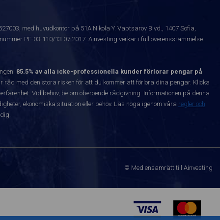
1527003, med huvudkontor på 51A Nikola Y. Vaptsarov Blvd., 1407 Sofia,
snummer РГ-03-110/13.07.2017. Ainvesting verkar i full överensstämmelse
ången.
85.5% av alla icke-professionella kunder förlorar pengar på
 råd med den stora risken för att du kommer att förlora dina pengar. Klicka
nta erfarenhet. Vid behov, be om oberoende rådgivning. Informationen på denna
igheter, ekonomiska situation eller behov. Läs noga igenom våra
regler och
dig.
© Med ensamrätt till Ainvesting