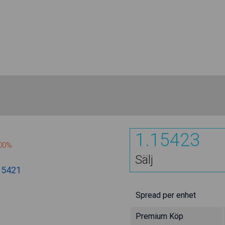
1.15425
200%
Sälj
15421
Spread per enhet
Premium Köp