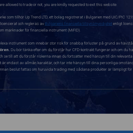
re allowed to trade or not, you are kindly requested to exit this website.
ärke som tillhör Up Trend LTD, ett bolag registrerat i Bulgarien med UIC/PIC 12
 licensierat och regleras av
Bulgariens finansiella tillsynsmyndighet
enligt licen
 om marknader för finansiella instrument (MiFID).
exa instrument som innebär stor risk för snabba förluster på grund av hävst
ören.
Du bör tänka efter om du förstår hur CFD-kontrakt fungerar och om du har
ch se till att du förstår riskerna innan du fortsätter med hänsyn till din releva
r endast av allmän karaktär, och tar inte hänsyn till dina personliga omständ
nnan beslut fattas om huruvida trading med sådana produkter är lämpligt för 