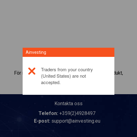
Ainvesting
Traders from your country
För mer information om denna investeringsprodukt,
(United States) are not
klicka här
accepted.
Kontakta oss
Telefon:
+359(2)4928497
E-post:
support@ainvesting.eu