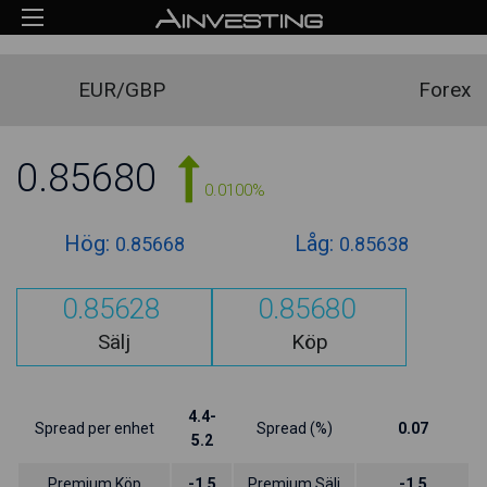
EUR/GBP
Forex
0.85680
0.0100%
Hög:
Låg:
0.85668
0.85638
0.85628
0.85680
Sälj
Köp
4.4-
Spread per enhet
Spread (%)
0.07
5.2
Premium Köp
-1.5
Premium Sälj
-1.5