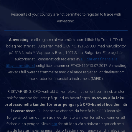
Residents of your country are not permitted to register to trade with
Ainvesting.
Ainvesting
är ett registrerat varumärke som tillhör Up Trend LTD, ett
bolag registrerat i Bulgarien med UIC/PIC 121527003, med huvudkontor
på 51A Nikola Y. Vaptsarov Blvd., 1407 Sofia, Bulgarien. Företaget är
auktoriserat, licensierat och regleras av
Bulgariens finansiella
tillsynsmyndighet
enligt licensnummer РГ-03-110/13.07.2017. Ainvesting
verkar i full överensstämmelse med gällande regler enligt direktivet om
marknader för finansiella instrument (MiFID).
RISKVARNING: CFD-kontrakt är komplexa instrument som innebär stor
risk för snabba förluster på grund av hävstången.
85.5% av alla icke-
professionella kunder förlorar pengar på CFD-handel hos den här
leverantören.
Du bör tänka efter om du förstår hur CFD-kontrakt
fungerar och om du har råd med den stora risken för att du kommer att
förlora dina pengar. Klicka
här
för att läsa våra riskvarningar och se till
att du förstår riskerna innan du fortsätter med hänsyn till din relevanta