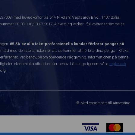
1527003, med huvudkontor på 51A Nikola Y. Vaptsarov Blvd., 1407 Sofia,
snummer РГ-03-110/13.07.2017. Ainvesting verkar i full överensstämmelse
ången.
85.5% av alla icke-professionella kunder förlorar pengar på
 råd med den stora risken för att du kommer att förlora dina pengar. Klicka
nta erfarenhet. Vid behov, be om oberoende rådgivning. Informationen på denna
igheter, ekonomiska situation eller behov. Läs noga igenom våra
regler och
dig.
© Med ensamrätt till Ainvesting