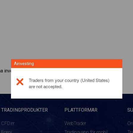
Ainvesting
a investeringsprodukt,
klicka här
Traders from your country (United States)
are not accepted.
TRADINGPRODUKTER
PLATTFORMAR
S
CFD:er
WebTrader
Or
Forex
Trading-app för mobil
Tr