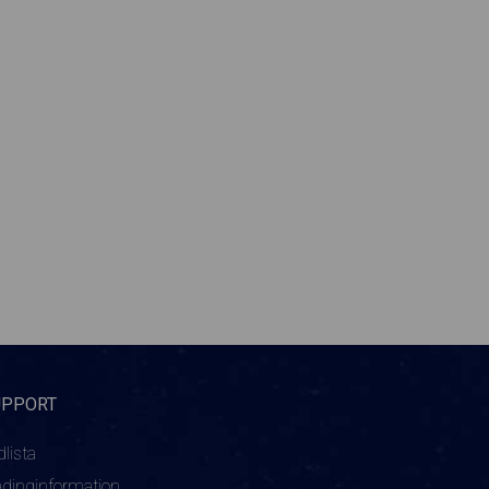
UPPORT
dlista
adinginformation