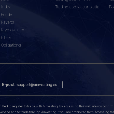
Index
Trading-app för surfplatta
Fo
Fonder
Råvaror
Kryptovalutor
ETF:er
Obligationer
E-post:
support@ainvesting.eu
itted to register to trade with Ainvesting.
By accessing this website you confirm 
website and to trade through Ainvesting. If you are prohibited from accessing the 