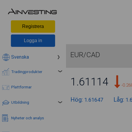
Registrera
Logga in
EUR/CAD
Svenska
Tradingprodukter
1.61114
-0.2
Plattformar
Hög:
Låg:
1.61647
1.
Utbildning
Nyheter och analys