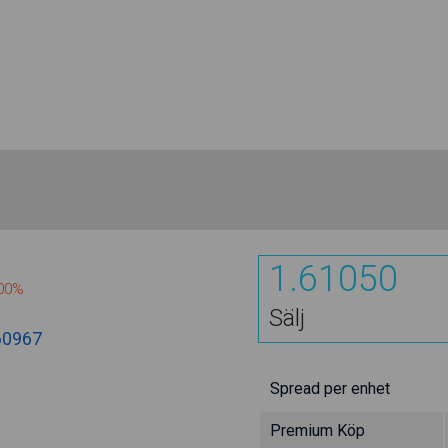
1.61050
600%
Sälj
60967
Spread per enhet
Premium Köp