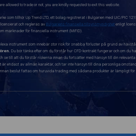
re allowed to trade or not, you are kindly requested to exit this website.
ärke som tillhör Up Trend LTD, ett bolag registrerat i Bulgarien med UIC/PIC 12
 licensierat och regleras av
Bulgariens finansiella tillsynsmyndighet
enligt licen
 om marknader för finansiella instrument (MiFID).
exa instrument som innebär stor risk för snabba förluster på grund av hävst
ören.
Du bör tänka efter om du förstår hur CFD-kontrakt fungerar och om du har
ch se till att du förstår riskerna innan du fortsätter med hänsyn till din releva
r endast av allmän karaktär, och tar inte hänsyn till dina personliga omständ
nnan beslut fattas om huruvida trading med sådana produkter är lämpligt för 