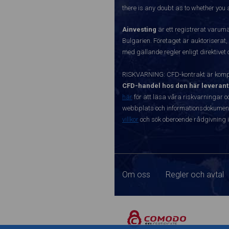
there is any doubt as to whether you a
Ainvesting
är ett registrerat varum
Bulgarien. Företaget är auktoriserat,
med gällande regler enligt direktivet
RISKVARNING: CFD-kontrakt är kompl
CFD-handel hos den här leverant
här
för att läsa våra riskvarningar o
webbplats och informationsdokument ä
villkor
och sök oberoende rådgivning i
Om oss
Regler och avtal