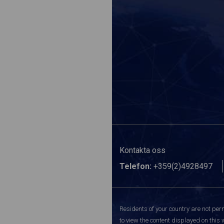
Kontakta oss
Telefon:
+359(2)4928497
Residents of your country are not perm
to view the content displayed on this 