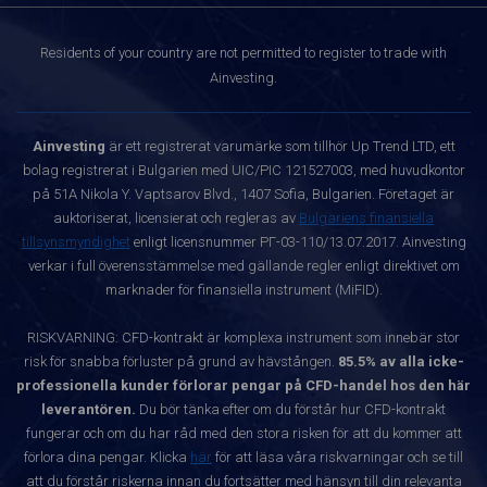
Residents of your country are not permitted to register to trade with
Ainvesting.
Ainvesting
är ett registrerat varumärke som tillhör Up Trend LTD, ett
bolag registrerat i Bulgarien med UIC/PIC 121527003, med huvudkontor
på 51A Nikola Y. Vaptsarov Blvd., 1407 Sofia, Bulgarien. Företaget är
auktoriserat, licensierat och regleras av
Bulgariens finansiella
tillsynsmyndighet
enligt licensnummer РГ-03-110/13.07.2017. Ainvesting
verkar i full överensstämmelse med gällande regler enligt direktivet om
marknader för finansiella instrument (MiFID).
RISKVARNING: CFD-kontrakt är komplexa instrument som innebär stor
risk för snabba förluster på grund av hävstången.
85.5% av alla icke-
professionella kunder förlorar pengar på CFD-handel hos den här
leverantören.
Du bör tänka efter om du förstår hur CFD-kontrakt
fungerar och om du har råd med den stora risken för att du kommer att
förlora dina pengar. Klicka
här
för att läsa våra riskvarningar och se till
att du förstår riskerna innan du fortsätter med hänsyn till din relevanta