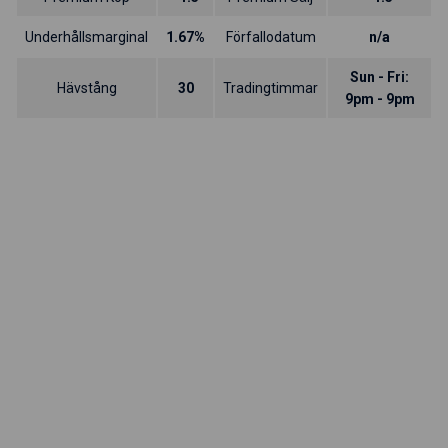
Underhållsmarginal
1.67%
Förfallodatum
n/a
Sun - Fri:
Hävstång
30
Tradingtimmar
9pm - 9pm