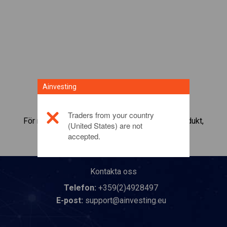
Ainvesting
Traders from your country
För mer information om denna investeringsprodukt,
(United States) are not
klicka här
accepted.
Kontakta oss
Telefon:
+359(2)4928497
E-post:
support@ainvesting.eu