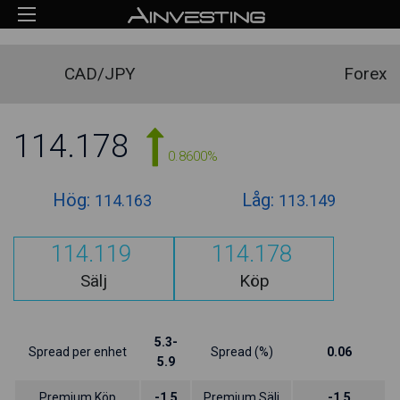
CAD/JPY
Forex
114.178
0.8600%
Hög:
Låg:
114.163
113.149
114.119
114.178
Sälj
Köp
5.3-
Spread per enhet
Spread (%)
0.06
5.9
Premium Köp
-1.5
Premium Sälj
-1.5