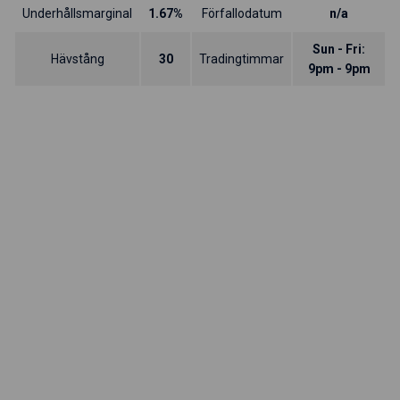
Underhållsmarginal
1.67%
Förfallodatum
n/a
Sun - Fri:
Hävstång
30
Tradingtimmar
9pm - 9pm