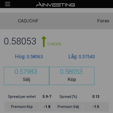
CAD/CHF
Forex
0.58053
0.8400%
Hög:
Låg:
0.58063
0.57543
0.57983
0.58053
Sälj
Köp
Spread per enhet
5.9-7
Spread (%)
0.13
Premium Köp
-1.8
Premium Sälj
-1.5