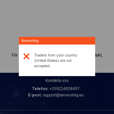
Ainvesting
Traders from your country
För mer information om denna investeringsprodukt,
(United States) are not
klicka här
accepted.
Kontakta oss
Telefon:
+359(2)4928497
E-post:
support@ainvesting.eu