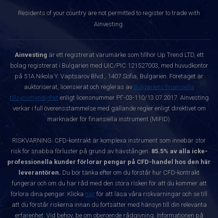
Residents of your country are not permitted to register to trade with
Ainvesting.
Ainvesting
är ett registrerat varumärke som tillhör Up Trend LTD, ett
bolag registrerat i Bulgarien med UIC/PIC 121527003, med huvudkontor
på 51A Nikola Y. Vaptsarov Blvd., 1407 Sofia, Bulgarien. Företaget är
auktoriserat, licensierat och regleras av
Bulgariens finansiella
tillsynsmyndighet
enligt licensnummer РГ-03-110/13.07.2017. Ainvesting
verkar i full överensstämmelse med gällande regler enligt direktivet om
marknader för finansiella instrument (MiFID).
RISKVARNING: CFD-kontrakt är komplexa instrument som innebär stor
risk för snabba förluster på grund av hävstången.
85.5% av alla icke-
professionella kunder förlorar pengar på CFD-handel hos den här
leverantören.
Du bör tänka efter om du förstår hur CFD-kontrakt
fungerar och om du har råd med den stora risken för att du kommer att
förlora dina pengar. Klicka
här
för att läsa våra riskvarningar och se till
att du förstår riskerna innan du fortsätter med hänsyn till din relevanta
erfarenhet. Vid behov, be om oberoende rådgivning. Informationen på