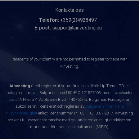
Kontakta oss
Telefon:
+359(2)4928497
E-post:
support@ainvesting.eu
Residents of your country are not permitted to register to trade with
Ainvesting.
Ainvesting
är ett registrerat varumärke som tillhör Up Trend LTD, ett
bolag registrerat i Bulgarien med UIC/PIC 121527003, med huvudkontor
på 51A Nikola Y. Vaptsarov Blvd., 1407 Sofia, Bulgarien. Företaget är
auktoriserat, licensierat och regleras av
Bulgariens finansiella
tillsynsmyndighet
enligt licensnummer РГ-03-110/13.07.2017. Ainvesting
verkar i full överensstämmelse med gällande regler enligt direktivet om
marknader för finansiella instrument (MiFID).