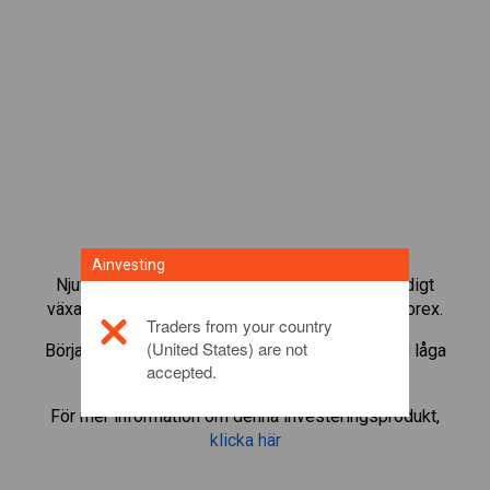
Ainvesting
Njut av fördelarna av att vara en del av en ständigt
växande CFD-community för online-trading av forex.
Traders from your country
(United States) are not
Börja trada CFD:er i
Vanguard Value Index
med låga
accepted.
spreads och snabbt utförande.
För mer information om denna investeringsprodukt,
klicka här