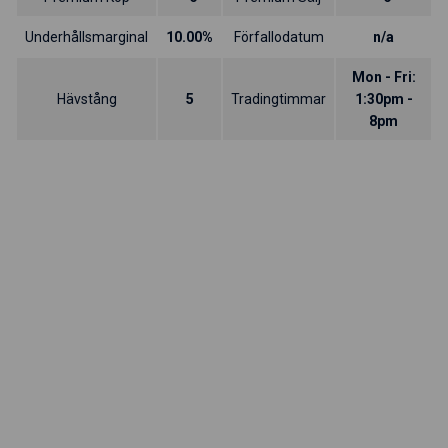
Underhållsmarginal
10.00%
Förfallodatum
n/a
Mon - Fri:
Hävstång
5
Tradingtimmar
1:30pm -
8pm