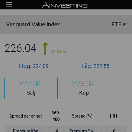
Vanguard Value Index
ETF:er
226.04
0.3000%
Hög:
Låg:
224.09
222.55
222.04
226.04
Sälj
Köp
360-
Spread per enhet
Spread (%)
1.81
400
Premium Köp
-6
Premium Sälj
-6