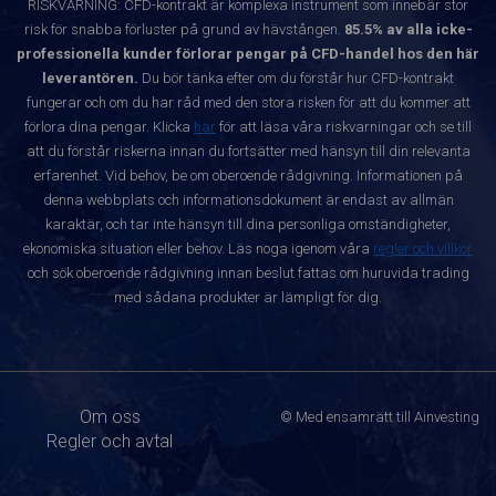
RISKVARNING: CFD-kontrakt är komplexa instrument som innebär stor
risk för snabba förluster på grund av hävstången.
85.5% av alla icke-
professionella kunder förlorar pengar på CFD-handel hos den här
leverantören.
Du bör tänka efter om du förstår hur CFD-kontrakt
fungerar och om du har råd med den stora risken för att du kommer att
förlora dina pengar. Klicka
här
för att läsa våra riskvarningar och se till
att du förstår riskerna innan du fortsätter med hänsyn till din relevanta
erfarenhet. Vid behov, be om oberoende rådgivning. Informationen på
denna webbplats och informationsdokument är endast av allmän
karaktär, och tar inte hänsyn till dina personliga omständigheter,
ekonomiska situation eller behov. Läs noga igenom våra
regler och villkor
och sök oberoende rådgivning innan beslut fattas om huruvida trading
med sådana produkter är lämpligt för dig.
Om oss
© Med ensamrätt till Ainvesting
Regler och avtal