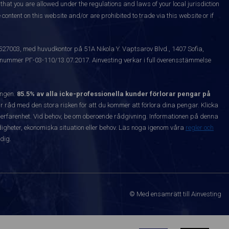
that you are allowed under the regulations and laws of your local jurisdiction
content on this website and/or are prohibited to trade via this website or if
1527003, med huvudkontor på 51A Nikola Y. Vaptsarov Blvd., 1407 Sofia,
snummer РГ-03-110/13.07.2017. Ainvesting verkar i full överensstämmelse
ången.
85.5% av alla icke-professionella kunder förlorar pengar på
 råd med den stora risken för att du kommer att förlora dina pengar. Klicka
nta erfarenhet. Vid behov, be om oberoende rådgivning. Informationen på denna
igheter, ekonomiska situation eller behov. Läs noga igenom våra
regler och
dig.
© Med ensamrätt till Ainvesting