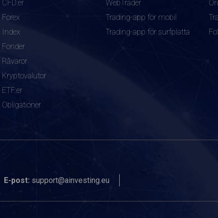
CFD:er
WebTrader
Or
Forex
Trading-app för mobil
Tr
Index
Trading-app för surfplatta
Fo
Fonder
Råvaror
Kryptovalutor
ETF:er
Obligationer
E-post:
support@ainvesting.eu