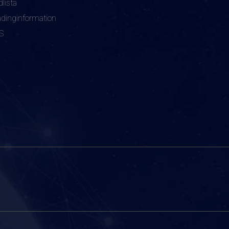
dlista
adinginformation
S