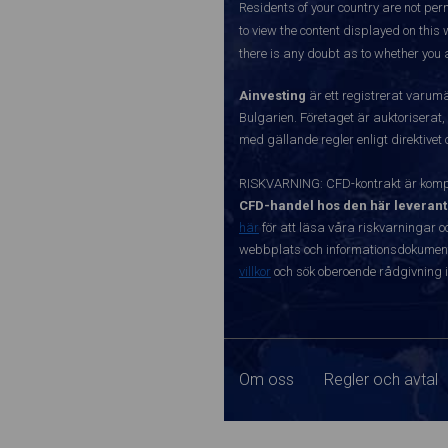
Residents of your country are not perm
to view the content displayed on this 
there is any doubt as to whether you a
Ainvesting
är ett registrerat varum
Bulgarien. Företaget är auktoriserat,
med gällande regler enligt direktivet
RISKVARNING: CFD-kontrakt är kompl
CFD-handel hos den här leverant
här
för att läsa våra riskvarningar o
webbplats och informationsdokument ä
villkor
och sök oberoende rådgivning i
Om oss
Regler och avtal