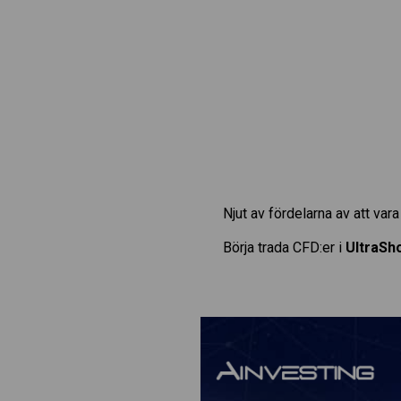
Njut av fördelarna av att va
Börja trada CFD:er i
UltraSh