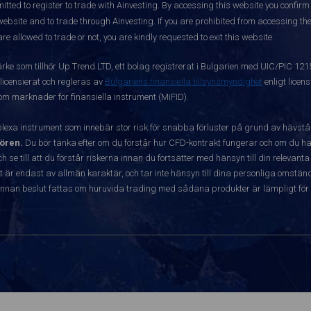
itted to register to trade with Ainvesting.
By accessing this website you confirm 
website and to trade through Ainvesting. If you are prohibited from accessing the 
re allowed to trade or not, you are kindly requested to exit this website.
ärke som tillhör Up Trend LTD, ett bolag registrerat i Bulgarien med UIC/PIC 12
 licensierat och regleras av
Bulgariens finansiella tillsynsmyndighet
enligt licen
 om marknader för finansiella instrument (MiFID).
exa instrument som innebär stor risk för snabba förluster på grund av hävst
ören.
Du bör tänka efter om du förstår hur CFD-kontrakt fungerar och om du har
ch se till att du förstår riskerna innan du fortsätter med hänsyn till din releva
r endast av allmän karaktär, och tar inte hänsyn till dina personliga omständ
nnan beslut fattas om huruvida trading med sådana produkter är lämpligt för 