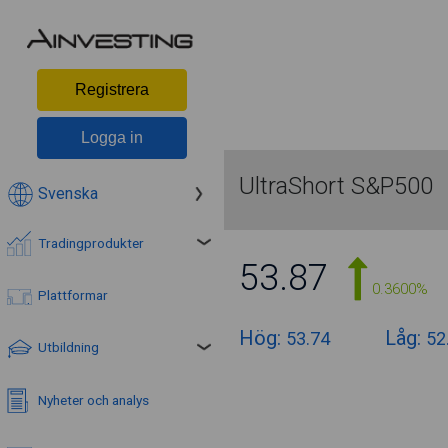
Registrera
Logga in
UltraShort S&P500
Svenska
Tradingprodukter
53.87
0.3600%
Plattformar
Hög:
Låg:
53.74
52
Utbildning
Nyheter och analys