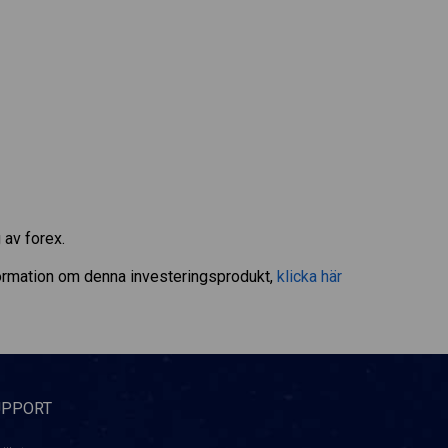
 av forex.
ormation om denna investeringsprodukt,
klicka här
UPPORT