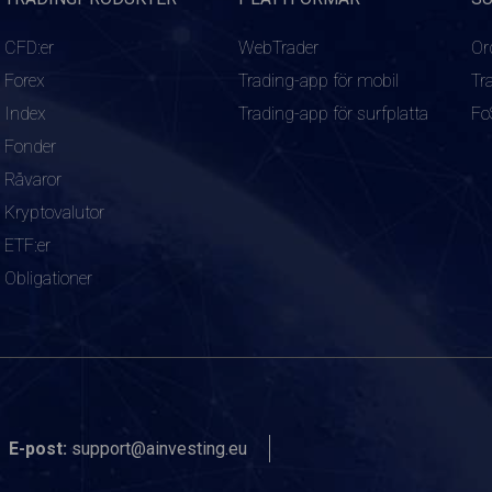
CFD:er
WebTrader
Or
Forex
Trading-app för mobil
Tr
Index
Trading-app för surfplatta
Fo
Fonder
Råvaror
Kryptovalutor
ETF:er
Obligationer
E-post:
support@ainvesting.eu