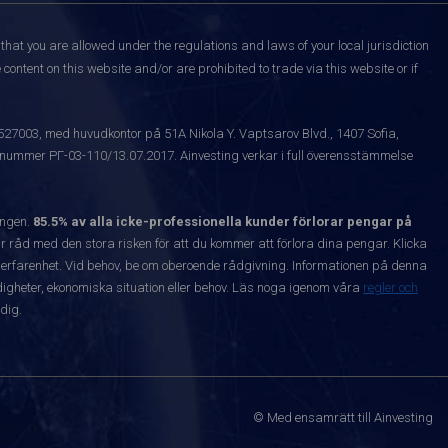
that you are allowed under the regulations and laws of your local jurisdiction
content on this website and/or are prohibited to trade via this website or if
1527003, med huvudkontor på 51A Nikola Y. Vaptsarov Blvd., 1407 Sofia,
snummer РГ-03-110/13.07.2017. Ainvesting verkar i full överensstämmelse
ången.
85.5% av alla icke-professionella kunder förlorar pengar på
 råd med den stora risken för att du kommer att förlora dina pengar. Klicka
nta erfarenhet. Vid behov, be om oberoende rådgivning. Informationen på denna
igheter, ekonomiska situation eller behov. Läs noga igenom våra
regler och
dig.
© Med ensamrätt till Ainvesting