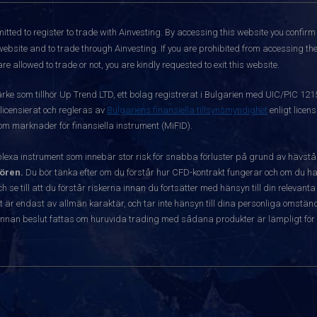
itted to register to trade with Ainvesting.
By accessing this website you confirm 
website and to trade through Ainvesting. If you are prohibited from accessing the 
re allowed to trade or not, you are kindly requested to exit this website.
ärke som tillhör Up Trend LTD, ett bolag registrerat i Bulgarien med UIC/PIC 12
 licensierat och regleras av
Bulgariens finansiella tillsynsmyndighet
enligt licen
 om marknader för finansiella instrument (MiFID).
exa instrument som innebär stor risk för snabba förluster på grund av hävst
ören.
Du bör tänka efter om du förstår hur CFD-kontrakt fungerar och om du har
ch se till att du förstår riskerna innan du fortsätter med hänsyn till din releva
r endast av allmän karaktär, och tar inte hänsyn till dina personliga omständ
nnan beslut fattas om huruvida trading med sådana produkter är lämpligt för 