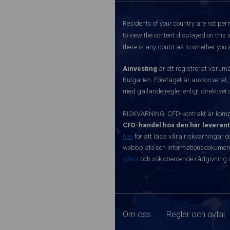
Residents of your country are not perm
to view the content displayed on this 
there is any doubt as to whether you a
Ainvesting
är ett registrerat varum
Bulgarien. Företaget är auktoriserat,
med gällande regler enligt direktivet
RISKVARNING: CFD-kontrakt är kompl
CFD-handel hos den här leverant
här
för att läsa våra riskvarningar o
webbplats och informationsdokument ä
villkor
och sök oberoende rådgivning i
Om oss
Regler och avtal