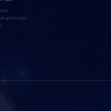
dlista
adinginformation
S