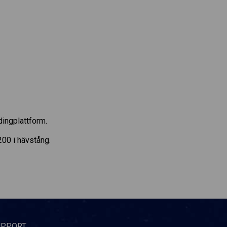
dingplattform.
200 i hävstång.
UPPORT