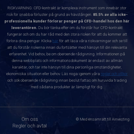
RISKVARNING: CFD-kontrakt är komplexa instrument som innebär stor
risk för snabba förluster på grund av hävstången.
85.5% av alla icke-
professionella kunder förlorar pengar på CFD-handel hos den här
leverantören.
Du bör tänka efter om du förstår hur CFD-kontrakt
fungerar och om du har råd med den stora risken för att du kommer att
förlora dina pengar. Klicka
här
för att läsa våra riskvarningar och se till
att du förstår riskerna innan du fortsätter med hänsyn till din relevanta
erfarenhet. Vid behov, be om oberoende rådgivning. Informationen på
denna webbplats och informationsdokument är endast av allmän
karaktär, och tar inte hänsyn till dina personliga omständigheter,
ekonomiska situation eller behov. Läs noga igenom våra
regler och villkor
och sök oberoende rådgivning innan beslut fattas om huruvida trading
med sådana produkter är lämpligt för dig.
Om oss
© Med ensamrätt till Ainvesting
Regler och avtal