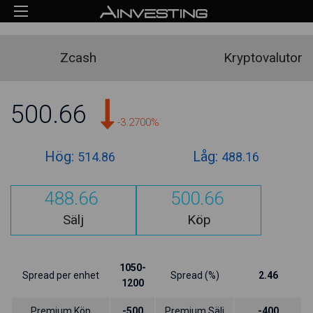
Zcash
Kryptovalutor
500.66
-3.2700%
Hög:
Låg:
514.86
488.16
488.66
500.66
Sälj
Köp
1050-
Spread per enhet
Spread (%)
2.46
1200
Premium Köp
-500
Premium Sälj
-400