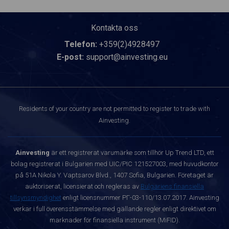
Kontakta oss
Telefon:
+359(2)4928497
E-post:
support@ainvesting.eu
Residents of your country are not permitted to register to trade with
Ainvesting.
Ainvesting
är ett registrerat varumärke som tillhör Up Trend LTD, ett
bolag registrerat i Bulgarien med UIC/PIC 121527003, med huvudkontor
på 51A Nikola Y. Vaptsarov Blvd., 1407 Sofia, Bulgarien. Företaget är
auktoriserat, licensierat och regleras av
Bulgariens finansiella
tillsynsmyndighet
enligt licensnummer РГ-03-110/13.07.2017. Ainvesting
verkar i full överensstämmelse med gällande regler enligt direktivet om
marknader för finansiella instrument (MiFID).