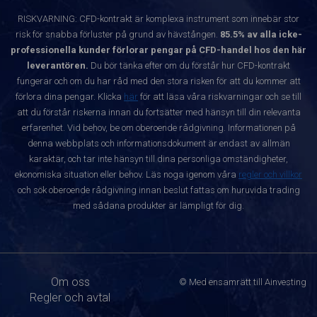
RISKVARNING: CFD-kontrakt är komplexa instrument som innebär stor
risk för snabba förluster på grund av hävstången.
85.5% av alla icke-
professionella kunder förlorar pengar på CFD-handel hos den här
leverantören.
Du bör tänka efter om du förstår hur CFD-kontrakt
fungerar och om du har råd med den stora risken för att du kommer att
förlora dina pengar. Klicka
här
för att läsa våra riskvarningar och se till
att du förstår riskerna innan du fortsätter med hänsyn till din relevanta
erfarenhet. Vid behov, be om oberoende rådgivning. Informationen på
denna webbplats och informationsdokument är endast av allmän
karaktär, och tar inte hänsyn till dina personliga omständigheter,
ekonomiska situation eller behov. Läs noga igenom våra
regler och villkor
och sök oberoende rådgivning innan beslut fattas om huruvida trading
med sådana produkter är lämpligt för dig.
Om oss
© Med ensamrätt till Ainvesting
Regler och avtal