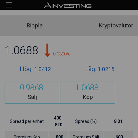
Ripple
Kryptovalutor
1.0688
-0.0300%
Hög:
Låg:
1.0412
1.0215
0.9868
1.0688
Sälj
Köp
400-
Spread per enhet
Spread (%)
8.31
820
Premium Köp
-800
Premium Sälj
-600