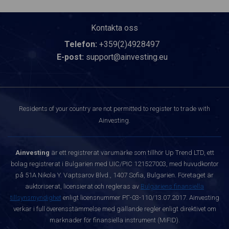
Kontakta oss
Telefon:
+359(2)4928497
E-post:
support@ainvesting.eu
Residents of your country are not permitted to register to trade with
Ainvesting.
Ainvesting
är ett registrerat varumärke som tillhör Up Trend LTD, ett
bolag registrerat i Bulgarien med UIC/PIC 121527003, med huvudkontor
på 51A Nikola Y. Vaptsarov Blvd., 1407 Sofia, Bulgarien. Företaget är
auktoriserat, licensierat och regleras av
Bulgariens finansiella
tillsynsmyndighet
enligt licensnummer РГ-03-110/13.07.2017. Ainvesting
verkar i full överensstämmelse med gällande regler enligt direktivet om
marknader för finansiella instrument (MiFID).