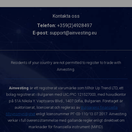
Kontakta oss
Telefon:
+359(2)4928497
E-post:
support@ainvesting.eu
Residents of your country are not permitted to register to trade with
Ainvesting.
Ainvesting
är ett registrerat varumärke som tillhör Up Trend LTD, ett
bolag registrerat i Bulgarien med UIC/PIC 121527003, med huvudkontor
på 51A Nikola Y. Vaptsarov Blvd., 1407 Sofia, Bulgarien. Företaget är
auktoriserat, licensierat och regleras av
Bulgariens finansiella
tillsynsmyndighet
enligt licensnummer РГ-03-110/13.07.2017. Ainvesting
verkar i full överensstämmelse med gällande regler enligt direktivet om
marknader för finansiella instrument (MiFID).