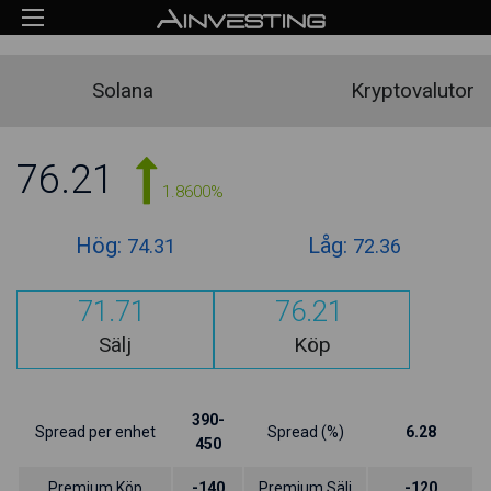
Solana
Kryptovalutor
76.21
1.8600%
Hög:
Låg:
74.31
72.36
71.71
76.21
Sälj
Köp
390-
Spread per enhet
Spread (%)
6.28
450
Premium Köp
-140
Premium Sälj
-120