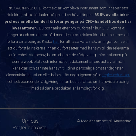
RISKVARNING: CFD-kontrakt är komplexa instrument som innebär stor
risk för snabba förluster på grund av hävstången.
85.5% av alla icke-
professionella kunder förlorar pengar på CFD-handel hos den här
leverantören.
Du bör tänka efter om du förstår hur CFD-kontrakt
fungerar och om du har råd med den stora risken för att du kommer att
förlora dina pengar. Klicka
här
för att läsa våra riskvarningar och se till
att du förstår riskerna innan du fortsätter med hänsyn till din relevanta
erfarenhet. Vid behov, be om oberoende rådgivning. Informationen på
denna webbplats och informationsdokument är endast av allmän
karaktär, och tar inte hänsyn till dina personliga omständigheter,
ekonomiska situation eller behov. Läs noga igenom våra
regler och villkor
och sök oberoende rådgivning innan beslut fattas om huruvida trading
med sådana produkter är lämpligt för dig.
Om oss
© Med ensamrätt till Ainvesting
Regler och avtal