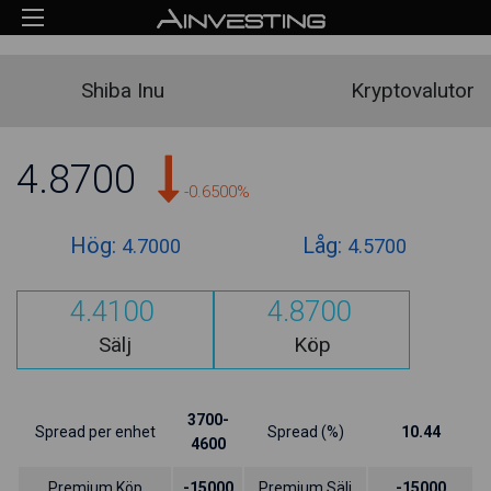
Shiba Inu
Kryptovalutor
4.8700
-0.6500%
Hög:
Låg:
4.7000
4.5700
4.4100
4.8700
Sälj
Köp
3700-
Spread per enhet
Spread (%)
10.44
4600
Premium Köp
-15000
Premium Sälj
-15000