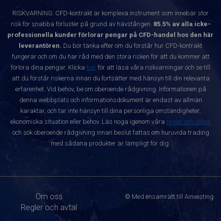
RISKVARNING: CFD-kontrakt är komplexa instrument som innebär stor
risk för snabba förluster på grund av hävstången.
85.5% av alla icke-
professionella kunder förlorar pengar på CFD-handel hos den här
leverantören.
Du bör tänka efter om du förstår hur CFD-kontrakt
fungerar och om du har råd med den stora risken för att du kommer att
förlora dina pengar. Klicka
här
för att läsa våra riskvarningar och se till
att du förstår riskerna innan du fortsätter med hänsyn till din relevanta
erfarenhet. Vid behov, be om oberoende rådgivning. Informationen på
denna webbplats och informationsdokument är endast av allmän
karaktär, och tar inte hänsyn till dina personliga omständigheter,
ekonomiska situation eller behov. Läs noga igenom våra
regler och villkor
och sök oberoende rådgivning innan beslut fattas om huruvida trading
med sådana produkter är lämpligt för dig.
Om oss
© Med ensamrätt till Ainvesting
Regler och avtal