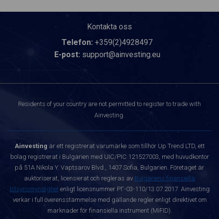
Kontakta oss
Telefon:
+359(2)4928497
E-post:
support@ainvesting.eu
Residents of your country are not permitted to register to trade with
Ainvesting.
Ainvesting
är ett registrerat varumärke som tillhör Up Trend LTD, ett
bolag registrerat i Bulgarien med UIC/PIC 121527003, med huvudkontor
på 51A Nikola Y. Vaptsarov Blvd., 1407 Sofia, Bulgarien. Företaget är
auktoriserat, licensierat och regleras av
Bulgariens finansiella
tillsynsmyndighet
enligt licensnummer РГ-03-110/13.07.2017. Ainvesting
verkar i full överensstämmelse med gällande regler enligt direktivet om
marknader för finansiella instrument (MiFID).