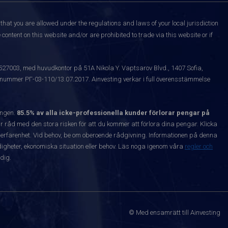
that you are allowed under the regulations and laws of your local jurisdiction
content on this website and/or are prohibited to trade via this website or if
1527003, med huvudkontor på 51A Nikola Y. Vaptsarov Blvd., 1407 Sofia,
snummer РГ-03-110/13.07.2017. Ainvesting verkar i full överensstämmelse
ången.
85.5% av alla icke-professionella kunder förlorar pengar på
 råd med den stora risken för att du kommer att förlora dina pengar. Klicka
nta erfarenhet. Vid behov, be om oberoende rådgivning. Informationen på denna
igheter, ekonomiska situation eller behov. Läs noga igenom våra
regler och
dig.
© Med ensamrätt till Ainvesting