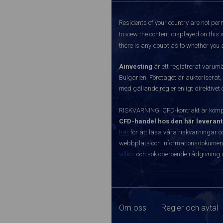
Residents of your country are not perm
to view the content displayed on this 
there is any doubt as to whether you a
Ainvesting
är ett registrerat varum
Bulgarien. Företaget är auktoriserat,
med gällande regler enligt direktivet
RISKVARNING: CFD-kontrakt är kompl
CFD-handel hos den här leverant
här
för att läsa våra riskvarningar o
webbplats och informationsdokument ä
villkor
och sök oberoende rådgivning i
Om oss
Regler och avtal