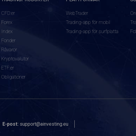
CFD:er
WebTrader
Or
Forex
Trading-app för mobil
Tr
Index
Trading-app för surfplatta
Fo
Fonder
Råvaror
Kryptovalutor
ETF:er
Obligationer
E-post:
support@ainvesting.eu