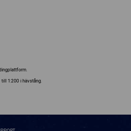
dingplattform.
ill 1:200 i hävstång.
UPPORT