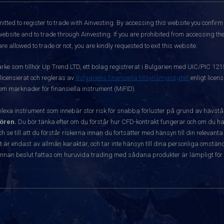
itted to register to trade with Ainvesting.
By accessing this website you confirm 
website and to trade through Ainvesting. If you are prohibited from accessing the 
re allowed to trade or not, you are kindly requested to exit this website.
ärke som tillhör Up Trend LTD, ett bolag registrerat i Bulgarien med UIC/PIC 12
 licensierat och regleras av
Bulgariens finansiella tillsynsmyndighet
enligt licen
 om marknader för finansiella instrument (MiFID).
exa instrument som innebär stor risk för snabba förluster på grund av hävst
ören.
Du bör tänka efter om du förstår hur CFD-kontrakt fungerar och om du har
ch se till att du förstår riskerna innan du fortsätter med hänsyn till din releva
r endast av allmän karaktär, och tar inte hänsyn till dina personliga omständ
nnan beslut fattas om huruvida trading med sådana produkter är lämpligt för 