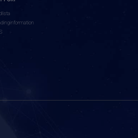
dlista
adinginformation
S