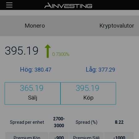
Monero
Kryptovalutor
395.19
0.7300%
Hög:
Låg:
380.47
377.29
365.19
395.19
Sälj
Köp
2700-
Spread per enhet
Spread (%)
8.22
3000
Premium Köp
-900
Premium Sälj
-1000