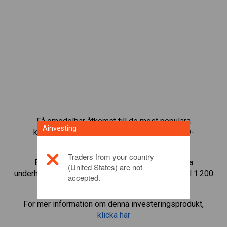
Få omedelbar åtkomst till de mest populära
Ainvesting
kryptovalutorna tillgängliga direkt på vår CFD-
tradingplattform.
Traders from your country
Börja trada CFD:er i
Monero
med den minsta
(United States) are not
underhållsmarginalen, bästa utförandet och upp till 1:200
accepted.
i hävstång.
För mer information om denna investeringsprodukt,
klicka här