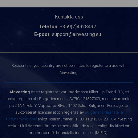
Kontakta oss
Telefon:
+359(2)4928497
E-post:
support@ainvesting.eu
Residents of your country are not permitted to register to trade with
Ainvesting.
Ainvesting
är ett registrerat varumärke som tillhör Up Trend LTD, ett
bolag registrerat i Bulgarien med UIC/PIC 121527003, med huvudkontor
på 51A Nikola Y. Vaptsarov Blvd., 1407 Sofia, Bulgarien. Företaget är
auktoriserat, licensierat och regleras av
Bulgariens finansiella
tillsynsmyndighet
enligt licensnummer РГ-03-110/13.07.2017. Ainvesting
verkar i full överensstämmelse med gällande regler enligt direktivet om
marknader för finansiella instrument (MiFID).