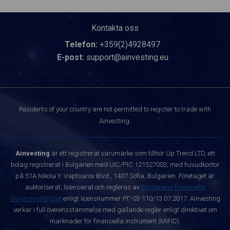
Kontakta oss
Telefon:
+359(2)4928497
E-post:
support@ainvesting.eu
Residents of your country are not permitted to register to trade with
Ainvesting.
Ainvesting
är ett registrerat varumärke som tillhör Up Trend LTD, ett
bolag registrerat i Bulgarien med UIC/PIC 121527003, med huvudkontor
på 51A Nikola Y. Vaptsarov Blvd., 1407 Sofia, Bulgarien. Företaget är
auktoriserat, licensierat och regleras av
Bulgariens finansiella
tillsynsmyndighet
enligt licensnummer РГ-03-110/13.07.2017. Ainvesting
verkar i full överensstämmelse med gällande regler enligt direktivet om
marknader för finansiella instrument (MiFID).