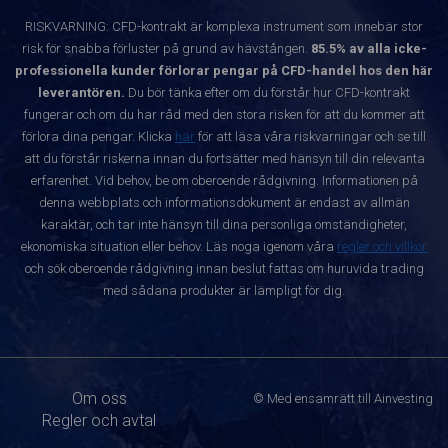
RISKVARNING: CFD-kontrakt är komplexa instrument som innebär stor
risk för snabba förluster på grund av hävstången.
85.5% av alla icke-
professionella kunder förlorar pengar på CFD-handel hos den här
leverantören.
Du bör tänka efter om du förstår hur CFD-kontrakt
fungerar och om du har råd med den stora risken för att du kommer att
förlora dina pengar. Klicka
här
för att läsa våra riskvarningar och se till
att du förstår riskerna innan du fortsätter med hänsyn till din relevanta
erfarenhet. Vid behov, be om oberoende rådgivning. Informationen på
denna webbplats och informationsdokument är endast av allmän
karaktär, och tar inte hänsyn till dina personliga omständigheter,
ekonomiska situation eller behov. Läs noga igenom våra
regler och villkor
och sök oberoende rådgivning innan beslut fattas om huruvida trading
med sådana produkter är lämpligt för dig.
Om oss
© Med ensamrätt till Ainvesting
Regler och avtal