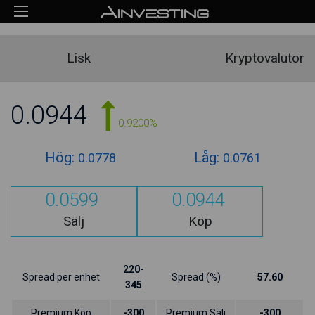
Lisk
Kryptovalutor
0.0944
0.9200%
Hög:
Låg:
0.0778
0.0761
0.0599
0.0944
Sälj
Köp
220-
Spread per enhet
Spread (%)
57.60
345
Premium Köp
-300
Premium Sälj
-300