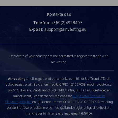
Kontakta oss
Telefon:
+359(2)4928497
E-post:
support@ainvesting.eu
Residents of your country are not permitted to register to trade with
Ainvesting.
Ainvesting
är ett registrerat varumärke som tillhör Up Trend LTD, ett
bolag registrerat i Bulgarien med UIC/PIC 121527003, med huvudkontor
på 51A Nikola Y. Vaptsarov Blvd., 1407 Sofia, Bulgarien. Företaget är
auktoriserat, licensierat och regleras av
Bulgariens finansiella
tillsynsmyndighet
enligt licensnummer РГ-03-110/13.07.2017. Ainvesting
verkar i full överensstämmelse med gällande regler enligt direktivet om
marknader för finansiella instrument (MiFID).