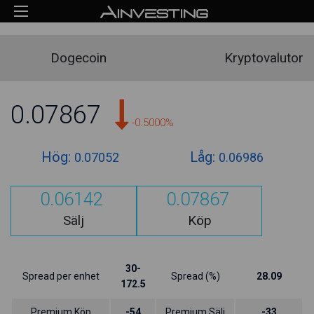
Dogecoin
Kryptovalutor
0.07867
-0.5000%
Hög:
Låg:
0.07052
0.06986
0.06142
0.07867
Sälj
Köp
30-
Spread per enhet
Spread (%)
28.09
172.5
Premium Köp
-54
Premium Sälj
-33