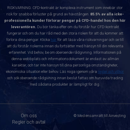
RISKVARNING: CFD-kontrakt är komplexa instrument som innebär stor
risk för snabba förluster på grund av hävstången.
85.5% av alla icke-
professionella kunder förlorar pengar på CFD-handel hos den här
leverantören.
Du bör tänka efter om du förstår hur CFD-kontrakt
fungerar och om du har råd med den stora risken för att du kommer att
förlora dina pengar. Klicka
här
för att läsa våra riskvarningar och se till
att du förstår riskerna innan du fortsätter med hänsyn till din relevanta
erfarenhet. Vid behov, be om oberoende rådgivning. Informationen på
denna webbplats och informationsdokument är endast av allmän
karaktär, och tar inte hänsyn till dina personliga omständigheter,
ekonomiska situation eller behov. Läs noga igenom våra
regler och villkor
och sök oberoende rådgivning innan beslut fattas om huruvida trading
med sådana produkter är lämpligt för dig.
Om oss
© Med ensamrätt till Ainvesting
Regler och avtal