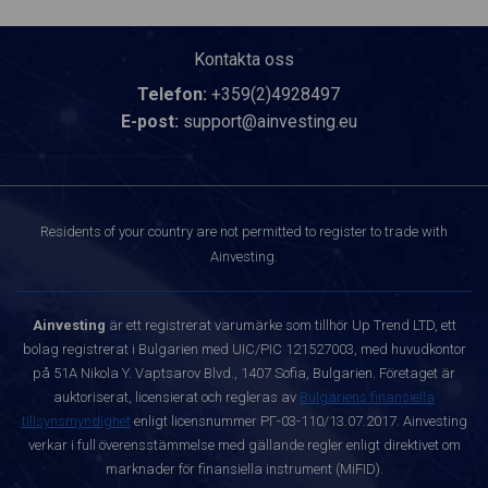
Kontakta oss
Telefon:
+359(2)4928497
E-post:
support@ainvesting.eu
Residents of your country are not permitted to register to trade with
Ainvesting.
Ainvesting
är ett registrerat varumärke som tillhör Up Trend LTD, ett
bolag registrerat i Bulgarien med UIC/PIC 121527003, med huvudkontor
på 51A Nikola Y. Vaptsarov Blvd., 1407 Sofia, Bulgarien. Företaget är
auktoriserat, licensierat och regleras av
Bulgariens finansiella
tillsynsmyndighet
enligt licensnummer РГ-03-110/13.07.2017. Ainvesting
verkar i full överensstämmelse med gällande regler enligt direktivet om
marknader för finansiella instrument (MiFID).