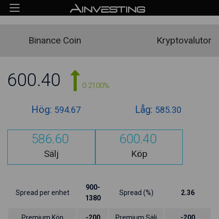
Binance Coin
Kryptovalutor
600.40
0.2100%
Hög:
Låg:
594.67
585.30
586.60
600.40
Sälj
Köp
900-
Spread per enhet
Spread (%)
2.36
1380
Premium Köp
-200
Premium Sälj
-200