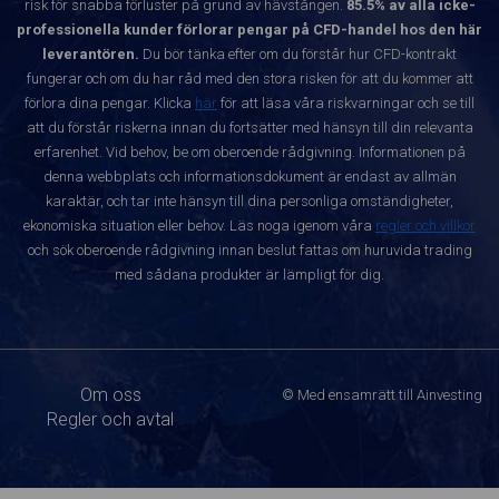
risk för snabba förluster på grund av hävstången.
85.5% av alla icke-
professionella kunder förlorar pengar på CFD-handel hos den här
leverantören.
Du bör tänka efter om du förstår hur CFD-kontrakt
fungerar och om du har råd med den stora risken för att du kommer att
förlora dina pengar. Klicka
här
för att läsa våra riskvarningar och se till
att du förstår riskerna innan du fortsätter med hänsyn till din relevanta
erfarenhet. Vid behov, be om oberoende rådgivning. Informationen på
denna webbplats och informationsdokument är endast av allmän
karaktär, och tar inte hänsyn till dina personliga omständigheter,
ekonomiska situation eller behov. Läs noga igenom våra
regler och villkor
och sök oberoende rådgivning innan beslut fattas om huruvida trading
med sådana produkter är lämpligt för dig.
Om oss
© Med ensamrätt till Ainvesting
Regler och avtal