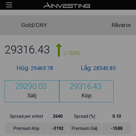
Gold/CNY
Råvaror
29316.43
2.1300%
Hög:
Låg:
29469.78
28540.85
29290.03
29316.43
Sälj
Köp
Spread per enhet
2640
Spread (%)
0.10
Premium Köp
-3192
Premium Sälj
-1588