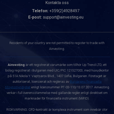
Kontakta oss
Telefon:
+359(2)4928497
E-post:
support@ainvesting.eu
Residents of your country are not permitted to register to trade with
Ainvesting.
Ainvesting
är ett registrerat varumärke som tillhör Up Trend LTD, ett
bolag registrerat i Bulgarien med UIC/PIC 121527003, med huvudkontor
på 51A Nikola Y. Vaptsarov Blvd., 1407 Sofia, Bulgarien. Företaget är
auktoriserat, licensierat och regleras av
Bulgariens finansiella
tillsynsmyndighet
enligt licensnummer РГ-03-110/13.07.2017. Ainvesting
verkar i full överensstämmelse med gällande regler enligt direktivet om
marknader för finansiella instrument (MiFID).
RISKVARNING: CFD-kontrakt är komplexa instrument som innebär stor