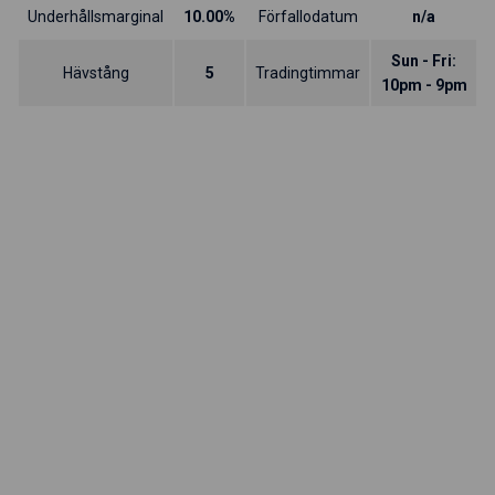
Underhållsmarginal
10.00%
Förfallodatum
n/a
Sun - Fri:
Hävstång
5
Tradingtimmar
10pm - 9pm