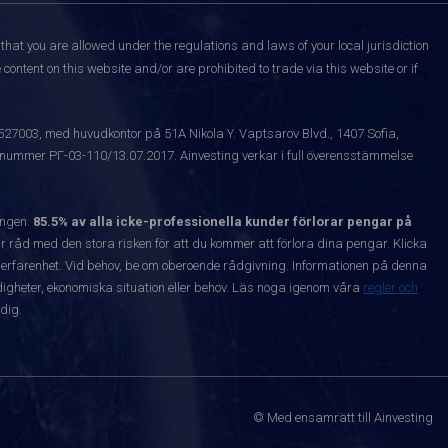
that you are allowed under the regulations and laws of your local jurisdiction
content on this website and/or are prohibited to trade via this website or if
1527003, med huvudkontor på 51A Nikola Y. Vaptsarov Blvd., 1407 Sofia,
snummer РГ-03-110/13.07.2017. Ainvesting verkar i full överensstämmelse
ången.
85.5% av alla icke-professionella kunder förlorar pengar på
 råd med den stora risken för att du kommer att förlora dina pengar. Klicka
nta erfarenhet. Vid behov, be om oberoende rådgivning. Informationen på denna
igheter, ekonomiska situation eller behov. Läs noga igenom våra
regler och
dig.
© Med ensamrätt till Ainvesting