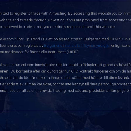
itted to register to trade with Ainvesting.
By accessing this website you confirm 
website and to trade through Ainvesting. If you are prohibited from accessing the 
re allowed to trade or not, you are kindly requested to exit this website.
ärke som tillhör Up Trend LTD, ett bolag registrerat i Bulgarien med UIC/PIC 12
 licensierat och regleras av
Bulgariens finansiella tillsynsmyndighet
enligt licen
 om marknader för finansiella instrument (MiFID).
exa instrument som innebär stor risk för snabba förluster på grund av hävst
ören.
Du bör tänka efter om du förstår hur CFD-kontrakt fungerar och om du har
ch se till att du förstår riskerna innan du fortsätter med hänsyn till din releva
r endast av allmän karaktär, och tar inte hänsyn till dina personliga omständ
nnan beslut fattas om huruvida trading med sådana produkter är lämpligt för 