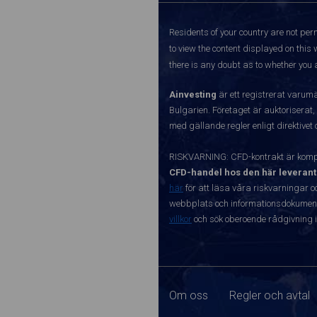
Residents of your country are not perm
to view the content displayed on this 
there is any doubt as to whether you a
Ainvesting
är ett registrerat varum
Bulgarien. Företaget är auktoriserat,
med gällande regler enligt direktivet
RISKVARNING: CFD-kontrakt är kompl
CFD-handel hos den här leverant
här
för att läsa våra riskvarningar o
webbplats och informationsdokument ä
villkor
och sök oberoende rådgivning i
Om oss
Regler och avtal