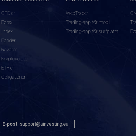
CFD:er
WebTrader
Or
Forex
Trading-app för mobil
Tr
Index
Trading-app för surfplatta
Fo
Fonder
Råvaror
Kryptovalutor
ETF:er
Obligationer
E-post:
support@ainvesting.eu