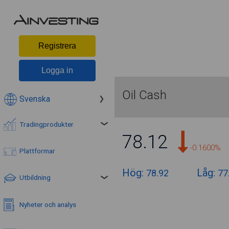
Registrera
Logga in
Oil Cash
Svenska
Tradingprodukter
78.12
-0.1600%
Plattformar
Hög:
Låg:
78.92
77
Utbildning
Nyheter och analys