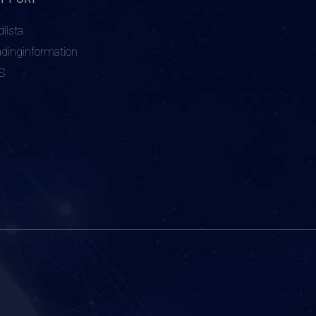
dlista
adinginformation
S