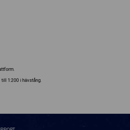
attform.
ill 1:200 i hävstång.
UPPORT