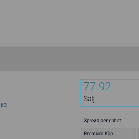
77.92
Sälj
.63
Spread per enhet
Premium Köp