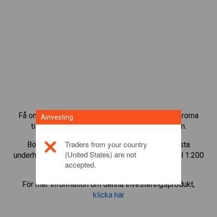
Få omedelbar åtkomst till de mest populära råvarorna
Ainvesting
tillgängliga direkt på vår CFD-tradingplattform.
Traders from your country
Börja trada CFD:er i
Heating Oil
med den minsta
(United States) are not
underhållsmarginalen, bästa utförandet och upp till 1:200
accepted.
i hävstång.
För mer information om denna investeringsprodukt,
klicka här