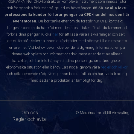
RISKVARNING: CFD-kontrakt är komplexa instrument som innebär stor
risk för snabba förluster på grund av hävstången.
85.5% av alla icke-
professionella kunder förlorar pengar på CFD-handel hos den här
leverantören.
Du bör tänka efter om du förstår hur CFD-kontrakt
fungerar och om du har råd med den stora risken för att du kommer att
förlora dina pengar. Klicka
här
för att läsa våra riskvarningar och se till
att du förstår riskerna innan du fortsätter med hänsyn till din relevanta
erfarenhet. Vid behov, be om oberoende rådgivning. Informationen på
denna webbplats och informationsdokument är endast av allmän
karaktär, och tar inte hänsyn till dina personliga omständigheter,
ekonomiska situation eller behov. Läs noga igenom våra
regler och villkor
och sök oberoende rådgivning innan beslut fattas om huruvida trading
med sådana produkter är lämpligt för dig.
Om oss
© Med ensamrätt till Ainvesting
Regler och avtal