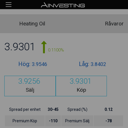
Heating Oil
Råvaror
3.9301
0.1100%
Hög:
Låg:
3.9546
3.8402
3.9256
3.9301
Sälj
Köp
Spread per enhet
30-45
Spread (%)
0.12
Premium Köp
-110
Premium Sälj
-78