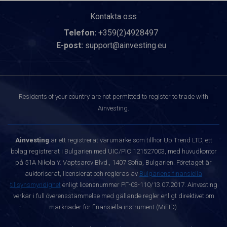
Kontakta oss
Telefon:
+359(2)4928497
E-post:
support@ainvesting.eu
Residents of your country are not permitted to register to trade with
Ainvesting.
Ainvesting
är ett registrerat varumärke som tillhör Up Trend LTD, ett
bolag registrerat i Bulgarien med UIC/PIC 121527003, med huvudkontor
på 51A Nikola Y. Vaptsarov Blvd., 1407 Sofia, Bulgarien. Företaget är
auktoriserat, licensierat och regleras av
Bulgariens finansiella
tillsynsmyndighet
enligt licensnummer РГ-03-110/13.07.2017. Ainvesting
verkar i full överensstämmelse med gällande regler enligt direktivet om
marknader för finansiella instrument (MiFID).