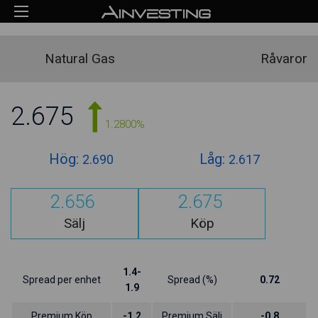
Natural Gas
Råvaror
2.675
1.2800%
Hög:
Låg:
2.690
2.617
2.656
2.675
Sälj
Köp
1.4-
Spread per enhet
Spread (%)
0.72
1.9
Premium Köp
-1.2
Premium Sälj
-0.8