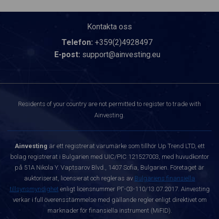
Kontakta oss
Telefon:
+359(2)4928497
E-post:
support@ainvesting.eu
Residents of your country are not permitted to register to trade with
Ainvesting.
Ainvesting
är ett registrerat varumärke som tillhör Up Trend LTD, ett
bolag registrerat i Bulgarien med UIC/PIC 121527003, med huvudkontor
på 51A Nikola Y. Vaptsarov Blvd., 1407 Sofia, Bulgarien. Företaget är
auktoriserat, licensierat och regleras av
Bulgariens finansiella
tillsynsmyndighet
enligt licensnummer РГ-03-110/13.07.2017. Ainvesting
verkar i full överensstämmelse med gällande regler enligt direktivet om
marknader för finansiella instrument (MiFID).