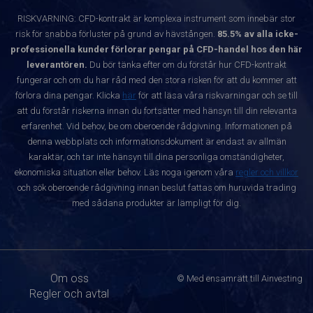
RISKVARNING: CFD-kontrakt är komplexa instrument som innebär stor
risk för snabba förluster på grund av hävstången.
85.5% av alla icke-
professionella kunder förlorar pengar på CFD-handel hos den här
leverantören.
Du bör tänka efter om du förstår hur CFD-kontrakt
fungerar och om du har råd med den stora risken för att du kommer att
förlora dina pengar. Klicka
här
för att läsa våra riskvarningar och se till
att du förstår riskerna innan du fortsätter med hänsyn till din relevanta
erfarenhet. Vid behov, be om oberoende rådgivning. Informationen på
denna webbplats och informationsdokument är endast av allmän
karaktär, och tar inte hänsyn till dina personliga omständigheter,
ekonomiska situation eller behov. Läs noga igenom våra
regler och villkor
och sök oberoende rådgivning innan beslut fattas om huruvida trading
med sådana produkter är lämpligt för dig.
Om oss
© Med ensamrätt till Ainvesting
Regler och avtal