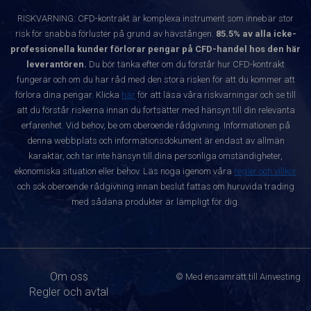
RISKVARNING: CFD-kontrakt är komplexa instrument som innebär stor
risk för snabba förluster på grund av hävstången.
85.5% av alla icke-
professionella kunder förlorar pengar på CFD-handel hos den här
leverantören.
Du bör tänka efter om du förstår hur CFD-kontrakt
fungerar och om du har råd med den stora risken för att du kommer att
förlora dina pengar. Klicka
här
för att läsa våra riskvarningar och se till
att du förstår riskerna innan du fortsätter med hänsyn till din relevanta
erfarenhet. Vid behov, be om oberoende rådgivning. Informationen på
denna webbplats och informationsdokument är endast av allmän
karaktär, och tar inte hänsyn till dina personliga omständigheter,
ekonomiska situation eller behov. Läs noga igenom våra
regler och villkor
och sök oberoende rådgivning innan beslut fattas om huruvida trading
med sådana produkter är lämpligt för dig.
Om oss
© Med ensamrätt till Ainvesting
Regler och avtal