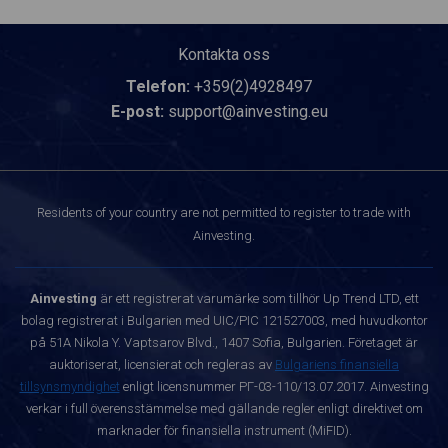
Kontakta oss
Telefon:
+359(2)4928497
E-post:
support@ainvesting.eu
Residents of your country are not permitted to register to trade with
Ainvesting.
Ainvesting
är ett registrerat varumärke som tillhör Up Trend LTD, ett
bolag registrerat i Bulgarien med UIC/PIC 121527003, med huvudkontor
på 51A Nikola Y. Vaptsarov Blvd., 1407 Sofia, Bulgarien. Företaget är
auktoriserat, licensierat och regleras av
Bulgariens finansiella
tillsynsmyndighet
enligt licensnummer РГ-03-110/13.07.2017. Ainvesting
verkar i full överensstämmelse med gällande regler enligt direktivet om
marknader för finansiella instrument (MiFID).