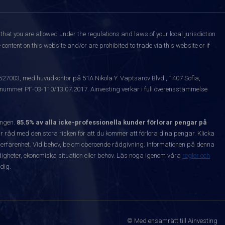
that you are allowed under the regulations and laws of your local jurisdiction
content on this website and/or are prohibited to trade via this website or if
1527003, med huvudkontor på 51A Nikola Y. Vaptsarov Blvd., 1407 Sofia,
snummer РГ-03-110/13.07.2017. Ainvesting verkar i full överensstämmelse
ången.
85.5% av alla icke-professionella kunder förlorar pengar på
 råd med den stora risken för att du kommer att förlora dina pengar. Klicka
nta erfarenhet. Vid behov, be om oberoende rådgivning. Informationen på denna
igheter, ekonomiska situation eller behov. Läs noga igenom våra
regler och
dig.
© Med ensamrätt till Ainvesting