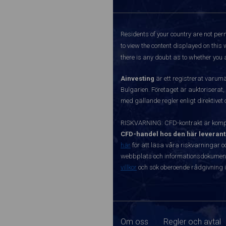
Residents of your country are not perm
to view the content displayed on this 
there is any doubt as to whether you a
Ainvesting
är ett registrerat varum
Bulgarien. Företaget är auktoriserat,
med gällande regler enligt direktivet
RISKVARNING: CFD-kontrakt är kompl
CFD-handel hos den här leverant
här
för att läsa våra riskvarningar o
webbplats och informationsdokument ä
villkor
och sök oberoende rådgivning i
Om oss
Regler och avtal