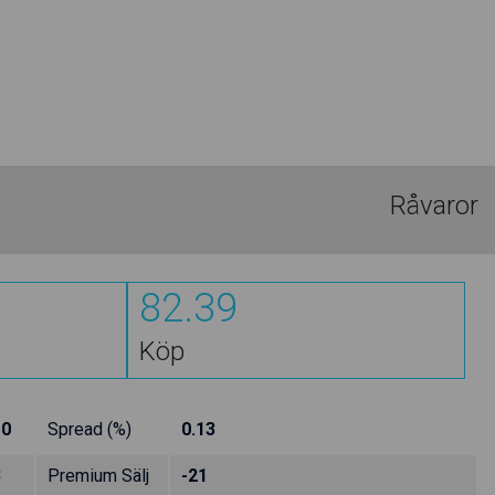
Råvaror
82.39
Köp
10
Spread (%)
0.13
3
Premium Sälj
-21