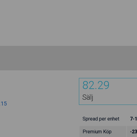
82.29
Sälj
.15
Spread per enhet
7-
Premium Köp
-2