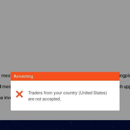
 mest populära råvarorna tillgängliga direkt på vår CFD-tradingpl
Ainvesting
l
med den minsta underhållsmarginalen, bästa utförandet och upp t
Traders from your country (United States)
a investeringsprodukt,
klicka här
are not accepted.