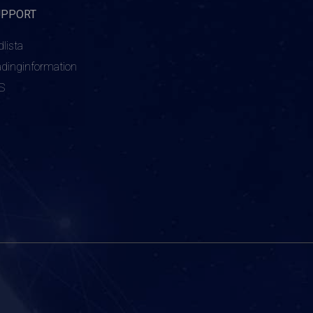
UPPORT
dlista
adinginformation
S