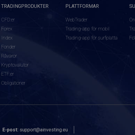
TRADINGPRODUKTER
PLATTFORMAR
S
CFD:er
WebTrader
Or
Forex
Trading-app för mobil
Tr
Index
Trading-app för surfplatta
Fo
Fonder
Råvaror
Kryptovalutor
ETF:er
Obligationer
E-post:
support@ainvesting.eu