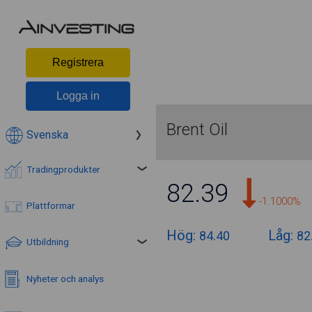
Registrera
Logga in
Brent Oil
Svenska
Tradingprodukter
82.39
-1.1000%
Plattformar
Hög:
Låg:
84.40
82
Utbildning
Nyheter och analys