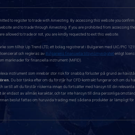
itted to register to trade with Ainvesting.
By accessing this website you confirm 
website and to trade through Ainvesting. If you are prohibited from accessing the 
re allowed to trade or not, you are kindly requested to exit this website.
ärke som tillhör Up Trend LTD, ett bolag registrerat i Bulgarien med UIC/PIC 12
 licensierat och regleras av
Bulgariens finansiella tillsynsmyndighet
enligt licen
 om marknader för finansiella instrument (MiFID).
exa instrument som innebär stor risk för snabba förluster på grund av hävst
ören.
Du bör tänka efter om du förstår hur CFD-kontrakt fungerar och om du har
ch se till att du förstår riskerna innan du fortsätter med hänsyn till din releva
r endast av allmän karaktär, och tar inte hänsyn till dina personliga omständ
nnan beslut fattas om huruvida trading med sådana produkter är lämpligt för 