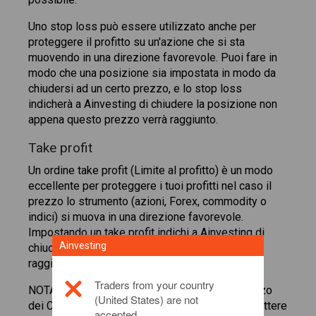
Uno stop loss può essere utilizzato anche per
proteggere il profitto su un'azione che si sta
muovendo in una direzione favorevole. Puoi fare in
modo che una posizione sia impostata in modo da
chiudersi ad un certo prezzo, e lo stop loss
indicherà a Ainvesting di chiudere la posizione non
appena questo prezzo verrà raggiunto.
Take profit
Un ordine take profit (Limite al profitto) è un modo
eccellente per proteggere i tuoi profitti nel caso il
prezzo lo strumento (azioni, Forex, commodity o
indici) si muova in una direzione favorevole.
Impostando un take profit indichi a Ainvesting di
Ainvesting
chiudere una posizione quando lo strumento
raggiunge un determinato prezzo.
Traders from your country
NOTA: In condizioni di mercato anomale, il prezzo
(United States) are not
dei CFD potrebbe fluttuare rapidamente per riflettere
accepted.