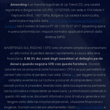
Ainvesting
è un marchio registrato di Up Trend LTD, una società
registrata in Bulgaria con UIC/PIC 121527003, con sede in 51A Nikola Y.
Vaptsarov Blvd., 1407 Sofia, Bulgaria. La società è autorizzata,
autorizzata e regolata dalla
Commissione di vigilanza finanziaria
bulgara
con il numero di licenza РГ-03-110/13.07.2017. Ainvesting opera
in piena conformità con i requisiti normativi applicabili previsti dalla
direttiva MiFID.
AVVERTENZA SUL RISCHIO: I CFD sono strumenti complessi e comportano
un alto rischio di perdere denaro rapidamente a causa della leva
finanziaria.
Il 85.5% dei conti degli investitori al dettaglio perde
denaro quando negozia CFD con questo fornitore.
Dovresti
considerare se comprendi come funzionano i CFD e se puoi permetterti di
correre l'alto rischio di perdere i tuoi soldi. Clicca
qui
per leggere la nostra
completa avvertenza sul rischio e assicurati di comprendere i rischi
coinvolti prima di procedere, tenendo conto della tua esperienza pertinente.
Cerca consulenza indipendente se necessario. Le informazioni contenute in
questo sito web e nei documenti informativi sono di natura generale e non
tengono conto delle tue circostanze personali, situazione finanziaria o
esigenze. Dovresti considerare attentamente i nostri
Termini e condizioni
e,