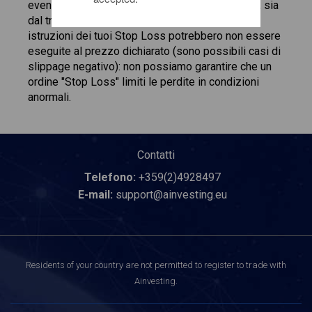
eventi imprevedibili e impossibili da controllare, sia
dal trader che dalla Società. Di conseguenza, le
istruzioni dei tuoi Stop Loss potrebbero non essere
eseguite al prezzo dichiarato (sono possibili casi di
slippage negativo): non possiamo garantire che un
ordine "Stop Loss" limiti le perdite in condizioni
anormali.
Contatti
Telefono:
+359(2)4928497
E-mail:
support@ainvesting.eu
Residents of your country are not permitted to register to trade with
Ainvesting.