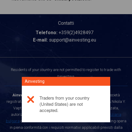
Contatti
Telefono:
+359(2)4928497
E-mail:
support@ainvesting.eu
Residents of your country are not permitted to register to trade with
Ainvesting.
Ainvesting
Ainvesting
è un marchio registrato di Up Trend LTD, una società
Traders from your country
registrata in Bulgaria con UIC/PIC 121527003, con sede in 51A Nikola Y.
(United States) are not
Vaptsarov Blvd., 1407 Sofia, Bulgaria. La società è autorizzata,
accepted.
autorizzata e regolata dalla
Commissione di vigilanza finanziaria
bulgara
con il numero di licenza РГ-03-110/13.07.2017. Ainvesting opera
in piena conformità con i requisiti normativi applicabili previsti dalla