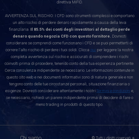
direttiva MiFID.
AVVERTENZA SUL RISCHIO: I CFD sono strumenti complessi e comportano
un alto rischio di perdere denaro rapidamente a causa della leva
finanziaria.
Il 85.5% dei conti degli investitori al dettaglio perde
denaro quando negozia CFD con questo fornitore.
Dovresti
considerare se comprendi come funzionano i CFD e se puoi permetterti di
correre l'alto rischio di perdere i tuoi soldi. Clicca
qui
per leggere la nostra
completa avvertenza sul rischio e assicurati di comprendere i rischi
coinvolti prima di procedere, tenendo conto della tua esperienza pertinente.
Cerca consulenza indipendente se necessario. Le informazioni contenute in
questo sito web e nei documenti informativi sono di natura generale e non
tengono conto delle tue circostanze personali, situazione finanziaria o
esigenze. Dovresti considerare attentamente i nostri
Termini e condizioni
e,
se necessario, richiedi un parere indipendente prima di decidere di fare o
meno trading in prodotti di questo tipo.
Chi siamo
© Tutti i diritti riservati a