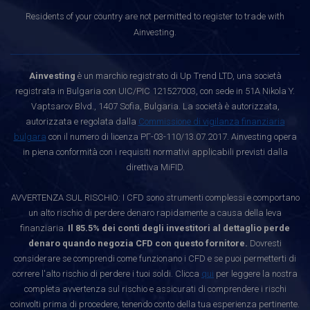
Residents of your country are not permitted to register to trade with
Ainvesting.
Ainvesting
è un marchio registrato di Up Trend LTD, una società
registrata in Bulgaria con UIC/PIC 121527003, con sede in 51A Nikola Y.
Vaptsarov Blvd., 1407 Sofia, Bulgaria. La società è autorizzata,
autorizzata e regolata dalla
Commissione di vigilanza finanziaria
bulgara
con il numero di licenza РГ-03-110/13.07.2017. Ainvesting opera
in piena conformità con i requisiti normativi applicabili previsti dalla
direttiva MiFID.
AVVERTENZA SUL RISCHIO: I CFD sono strumenti complessi e comportano
un alto rischio di perdere denaro rapidamente a causa della leva
finanziaria.
Il 85.5% dei conti degli investitori al dettaglio perde
denaro quando negozia CFD con questo fornitore.
Dovresti
considerare se comprendi come funzionano i CFD e se puoi permetterti di
correre l'alto rischio di perdere i tuoi soldi. Clicca
qui
per leggere la nostra
completa avvertenza sul rischio e assicurati di comprendere i rischi
coinvolti prima di procedere, tenendo conto della tua esperienza pertinente.