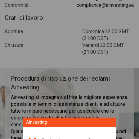
Conformità
compliance@ainvesting.eu
Orari di lavoro
Apertura
Domenica 22:00 GMT
(21:00 DST)
Chiusura
Venerdì 22:00 GMT
(21:00 DST)
Procedura di risoluzione dei reclami
Ainvesting
Ainvesting si impegna a offrire la migliore esperienza
possibile in termini di assistenza clienti, e ad attuare
tutte le misure necessarie per assicurare che le
esigenze dei nostri clienti siano prese in
Ainvesting
considerazione e soddisfatte.
Qualsiasi feedback da parte dei nostri clienti è quindi
bene accetto. Invitiamo i nostri clienti a condividere i