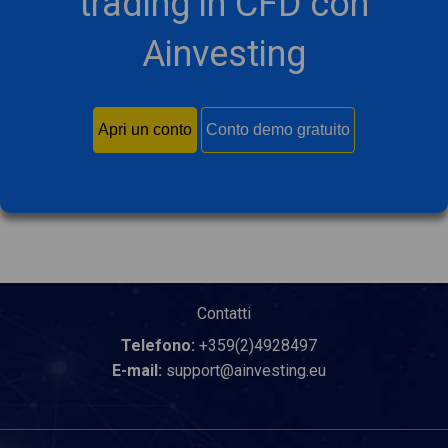
trading in CFD con
Ainvesting
Apri un conto
Conto demo gratuito
Contatti
Telefono:
+359(2)4928497
E-mail:
support@ainvesting.eu