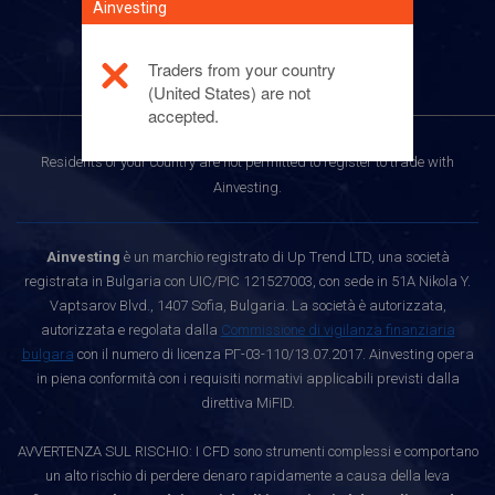
Ainvesting
Telefono:
+359(2)4928497
E-mail:
support@ainvesting.eu
Traders from your country
(United States) are not
accepted.
Residents of your country are not permitted to register to trade with
Ainvesting.
Ainvesting
è un marchio registrato di Up Trend LTD, una società
registrata in Bulgaria con UIC/PIC 121527003, con sede in 51A Nikola Y.
Vaptsarov Blvd., 1407 Sofia, Bulgaria. La società è autorizzata,
autorizzata e regolata dalla
Commissione di vigilanza finanziaria
bulgara
con il numero di licenza РГ-03-110/13.07.2017. Ainvesting opera
in piena conformità con i requisiti normativi applicabili previsti dalla
direttiva MiFID.
AVVERTENZA SUL RISCHIO: I CFD sono strumenti complessi e comportano
un alto rischio di perdere denaro rapidamente a causa della leva