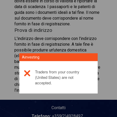
dovrà essere in corso di validità e riportare la
data di scadenza. I passaporti e le patenti di
guida sono i documenti ideali a tal fine. Il nome
sul documento deve corrispondere al nome
fornito in fase di registrazione.
Prova di indirizzo
L'indirizzo deve corrispondere con l'indirizzo
fornito in fase di registrazione. A tale fine è
possibile produrre un'utenza domestica
(elettricità, telefono, acqua), estratto conto
Ainvesting
bancario, contratto di affitto o contratto del
mutuo. Le utenze domestiche dovranno essere
Traders from your country
state emesse nei 3 mesi antecedenti alla data
(United States) are not
di invio. Sul documento deve essere indicato e
accepted.
chiaramente leggibile il nome dell'intestatario,
l'indirizzo e la società emittente.
Contatti
Telefono:
+359(2)4928497