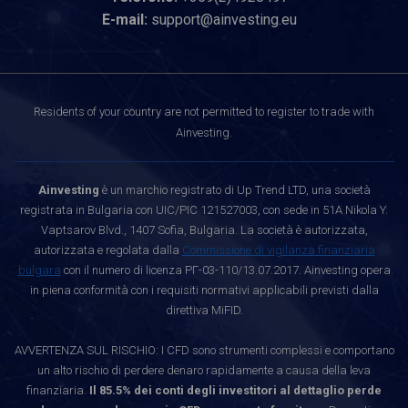
E-mail:
support@ainvesting.eu
Residents of your country are not permitted to register to trade with
Ainvesting.
Ainvesting
è un marchio registrato di Up Trend LTD, una società
registrata in Bulgaria con UIC/PIC 121527003, con sede in 51A Nikola Y.
Vaptsarov Blvd., 1407 Sofia, Bulgaria. La società è autorizzata,
autorizzata e regolata dalla
Commissione di vigilanza finanziaria
bulgara
con il numero di licenza РГ-03-110/13.07.2017. Ainvesting opera
in piena conformità con i requisiti normativi applicabili previsti dalla
direttiva MiFID.
AVVERTENZA SUL RISCHIO: I CFD sono strumenti complessi e comportano
un alto rischio di perdere denaro rapidamente a causa della leva
finanziaria.
Il 85.5% dei conti degli investitori al dettaglio perde