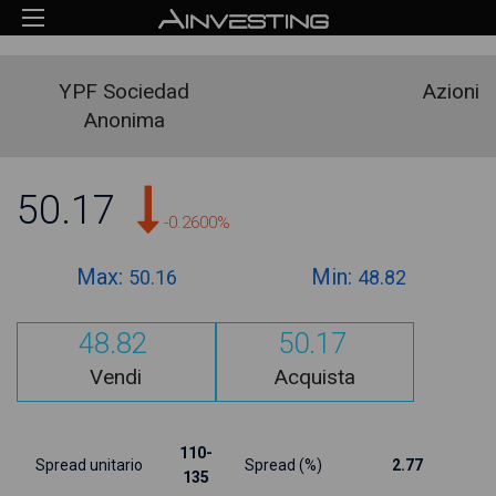
YPF Sociedad
Azioni
Anonima
50.17
-0.2600%
Max:
Min:
50.16
48.82
48.82
50.17
Vendi
Acquista
110-
Spread unitario
Spread (%)
2.77
135