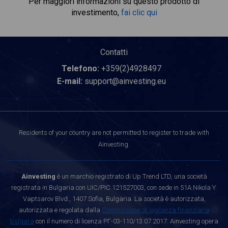
Per maggiori informazioni su questo prodotto di
investimento,
fai clic qui
Contatti
Telefono:
+359(2)4928497
E-mail:
support@ainvesting.eu
Residents of your country are not permitted to register to trade with
Ainvesting.
Ainvesting
è un marchio registrato di Up Trend LTD, una società
registrata in Bulgaria con UIC/PIC 121527003, con sede in 51A Nikola Y.
Vaptsarov Blvd., 1407 Sofia, Bulgaria. La società è autorizzata,
autorizzata e regolata dalla
Commissione di vigilanza finanziaria
bulgara
con il numero di licenza РГ-03-110/13.07.2017. Ainvesting opera