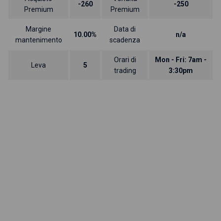
-260
-250
Premium
Premium
Margine
Data di
10.00%
n/a
mantenimento
scadenza
Orari di
Mon - Fri: 7am -
Leva
5
trading
3:30pm