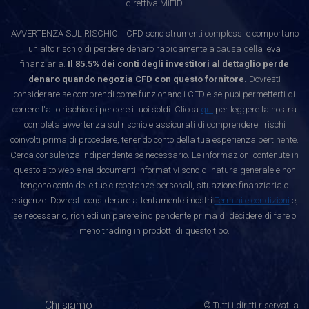
direttiva MiFID.
AVVERTENZA SUL RISCHIO: I CFD sono strumenti complessi e comportano
un alto rischio di perdere denaro rapidamente a causa della leva
finanziaria.
Il 85.5% dei conti degli investitori al dettaglio perde
denaro quando negozia CFD con questo fornitore.
Dovresti
considerare se comprendi come funzionano i CFD e se puoi permetterti di
correre l'alto rischio di perdere i tuoi soldi. Clicca
qui
per leggere la nostra
completa avvertenza sul rischio e assicurati di comprendere i rischi
coinvolti prima di procedere, tenendo conto della tua esperienza pertinente.
Cerca consulenza indipendente se necessario. Le informazioni contenute in
questo sito web e nei documenti informativi sono di natura generale e non
tengono conto delle tue circostanze personali, situazione finanziaria o
esigenze. Dovresti considerare attentamente i nostri
Termini e condizioni
e,
se necessario, richiedi un parere indipendente prima di decidere di fare o
meno trading in prodotti di questo tipo.
Chi siamo
© Tutti i diritti riservati a