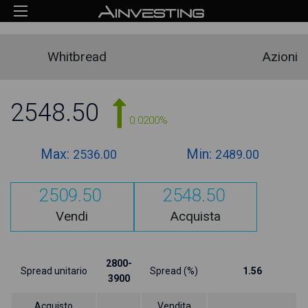
Whitbread
Azioni
2548.50
0.0200%
Max:
Min:
2536.00
2489.00
2509.50
2548.50
Vendi
Acquista
2800-
Spread unitario
Spread (%)
1.56
3900
Acquisto
Vendita