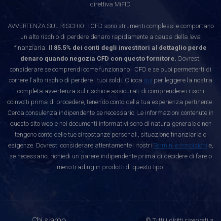
direttiva MiFID.
AVVERTENZA SUL RISCHIO: I CFD sono strumenti complessi e comportano
un alto rischio di perdere denaro rapidamente a causa della leva
finanziaria.
Il 85.5% dei conti degli investitori al dettaglio perde
denaro quando negozia CFD con questo fornitore.
Dovresti
considerare se comprendi come funzionano i CFD e se puoi permetterti di
correre l'alto rischio di perdere i tuoi soldi. Clicca
qui
per leggere la nostra
completa avvertenza sul rischio e assicurati di comprendere i rischi
coinvolti prima di procedere, tenendo conto della tua esperienza pertinente.
Cerca consulenza indipendente se necessario. Le informazioni contenute in
questo sito web e nei documenti informativi sono di natura generale e non
tengono conto delle tue circostanze personali, situazione finanziaria o
esigenze. Dovresti considerare attentamente i nostri
Termini e condizioni
e,
se necessario, richiedi un parere indipendente prima di decidere di fare o
meno trading in prodotti di questo tipo.
Chi siamo
© Tutti i diritti riservati a