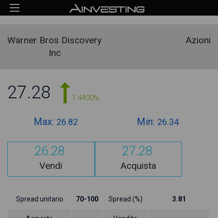
Warner Bros Discovery
Azioni
Inc
27.28
1.4400%
Max:
Min:
26.82
26.34
26.28
27.28
Vendi
Acquista
Spread unitario
70-100
Spread (%)
3.81