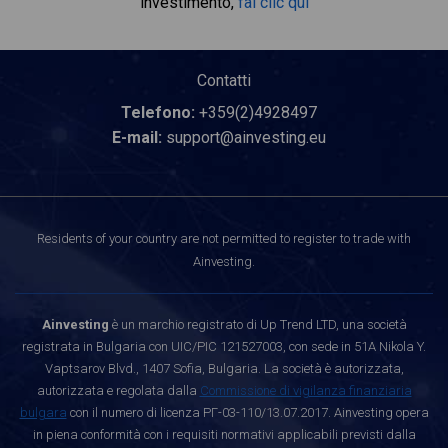
investimento,
fai clic qui
Contatti
Telefono:
+359(2)4928497
E-mail:
support@ainvesting.eu
Residents of your country are not permitted to register to trade with
Ainvesting.
Ainvesting
è un marchio registrato di Up Trend LTD, una società
registrata in Bulgaria con UIC/PIC 121527003, con sede in 51A Nikola Y.
Vaptsarov Blvd., 1407 Sofia, Bulgaria. La società è autorizzata,
autorizzata e regolata dalla
Commissione di vigilanza finanziaria
bulgara
con il numero di licenza РГ-03-110/13.07.2017. Ainvesting opera
in piena conformità con i requisiti normativi applicabili previsti dalla