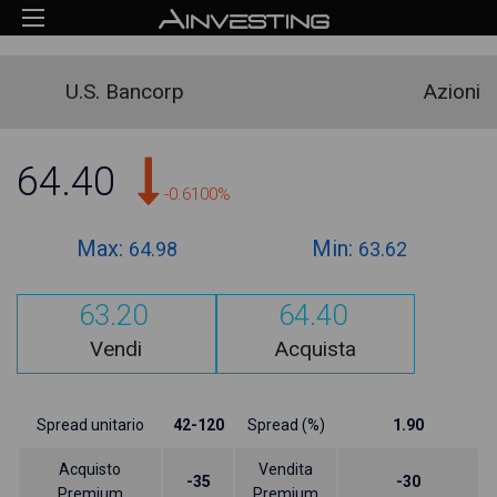
U.S. Bancorp
Azioni
64.40
-0.6100%
Max:
Min:
64.98
63.62
63.20
64.40
Vendi
Acquista
Spread unitario
42-120
Spread (%)
1.90
Acquisto
Vendita
-35
-30
Premium
Premium