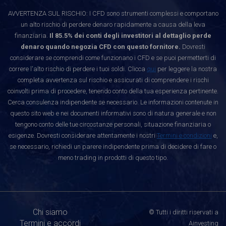
AVVERTENZA SUL RISCHIO: I CFD sono strumenti complessi e comportano
un alto rischio di perdere denaro rapidamente a causa della leva
finanziaria.
Il 85.5% dei conti degli investitori al dettaglio perde
denaro quando negozia CFD con questo fornitore.
Dovresti
considerare se comprendi come funzionano i CFD e se puoi permetterti di
correre l'alto rischio di perdere i tuoi soldi. Clicca
qui
per leggere la nostra
completa avvertenza sul rischio e assicurati di comprendere i rischi
coinvolti prima di procedere, tenendo conto della tua esperienza pertinente.
Cerca consulenza indipendente se necessario. Le informazioni contenute in
questo sito web e nei documenti informativi sono di natura generale e non
tengono conto delle tue circostanze personali, situazione finanziaria o
esigenze. Dovresti considerare attentamente i nostri
Termini e condizioni
e,
se necessario, richiedi un parere indipendente prima di decidere di fare o
meno trading in prodotti di questo tipo.
Chi siamo
© Tutti i diritti riservati a
Termini e accordi
Ainvesting