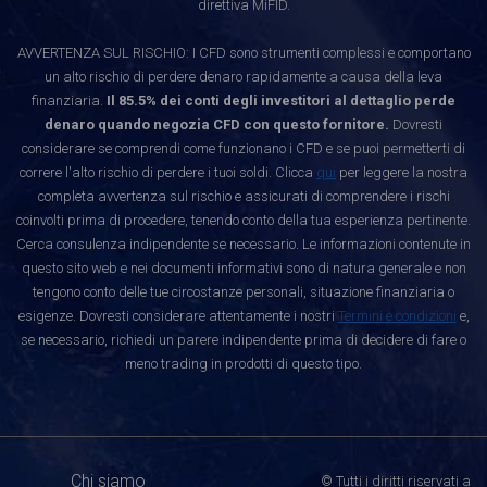
direttiva MiFID.
AVVERTENZA SUL RISCHIO: I CFD sono strumenti complessi e comportano
un alto rischio di perdere denaro rapidamente a causa della leva
finanziaria.
Il 85.5% dei conti degli investitori al dettaglio perde
denaro quando negozia CFD con questo fornitore.
Dovresti
considerare se comprendi come funzionano i CFD e se puoi permetterti di
correre l'alto rischio di perdere i tuoi soldi. Clicca
qui
per leggere la nostra
completa avvertenza sul rischio e assicurati di comprendere i rischi
coinvolti prima di procedere, tenendo conto della tua esperienza pertinente.
Cerca consulenza indipendente se necessario. Le informazioni contenute in
questo sito web e nei documenti informativi sono di natura generale e non
tengono conto delle tue circostanze personali, situazione finanziaria o
esigenze. Dovresti considerare attentamente i nostri
Termini e condizioni
e,
se necessario, richiedi un parere indipendente prima di decidere di fare o
meno trading in prodotti di questo tipo.
Chi siamo
© Tutti i diritti riservati a