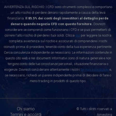
AVVERTENZA SUL RISCHIO: I CFD sono strumenti complessi e comportano
un alto rischio di perdere denaro rapidamente a causa della leva
finanziaria.
Il 85.5% dei conti degli investitori al dettaglio perde
denaro quando negozia CFD con questo fornitore.
Dovresti
considerare se comprendi come funzionano i CFD e se puoi permetterti di
correre l'alto rischio di perdere i tuoi soldi. Clicca
qui
per leggere la nostra
completa avvertenza sul rischio e assicurati di comprendere i rischi
coinvolti prima di procedere, tenendo conto della tua esperienza pertinente.
Cerca consulenza indipendente se necessario. Le informazioni contenute in
questo sito web e nei documenti informativi sono di natura generale e non
tengono conto delle tue circostanze personali, situazione finanziaria o
esigenze. Dovresti considerare attentamente i nostri
Termini e condizioni
e,
se necessario, richiedi un parere indipendente prima di decidere di fare o
meno trading in prodotti di questo tipo.
Chi siamo
© Tutti i diritti riservati a
Termini e accordi
Ainvesting