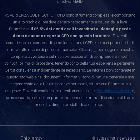
direttiva MiFID.
AVVERTENZA SUL RISCHIO: I CFD sono strumenti complessi e comportano
un alto rischio di perdere denaro rapidamente a causa della leva
finanziaria.
Il 85.5% dei conti degli investitori al dettaglio perde
denaro quando negozia CFD con questo fornitore.
Dovresti
considerare se comprendi come funzionano i CFD e se puoi permetterti di
correre l'alto rischio di perdere i tuoi soldi. Clicca
qui
per leggere la nostra
completa avvertenza sul rischio e assicurati di comprendere i rischi
coinvolti prima di procedere, tenendo conto della tua esperienza pertinente.
Cerca consulenza indipendente se necessario. Le informazioni contenute in
questo sito web e nei documenti informativi sono di natura generale e non
tengono conto delle tue circostanze personali, situazione finanziaria o
esigenze. Dovresti considerare attentamente i nostri
Termini e condizioni
e,
se necessario, richiedi un parere indipendente prima di decidere di fare o
meno trading in prodotti di questo tipo.
Chi siamo
© Tutti i diritti riservati a