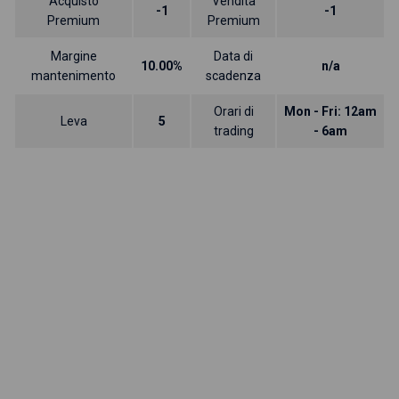
Acquisto
Vendita
-1
-1
Premium
Premium
Margine
Data di
10.00%
n/a
mantenimento
scadenza
Orari di
Mon - Fri: 12am
Leva
5
trading
- 6am