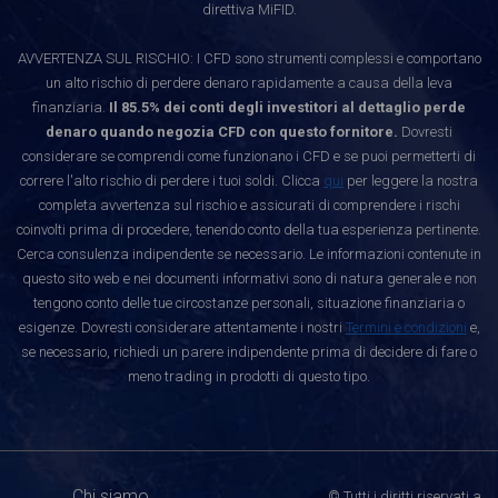
direttiva MiFID.
AVVERTENZA SUL RISCHIO: I CFD sono strumenti complessi e comportano
un alto rischio di perdere denaro rapidamente a causa della leva
finanziaria.
Il 85.5% dei conti degli investitori al dettaglio perde
denaro quando negozia CFD con questo fornitore.
Dovresti
considerare se comprendi come funzionano i CFD e se puoi permetterti di
correre l'alto rischio di perdere i tuoi soldi. Clicca
qui
per leggere la nostra
completa avvertenza sul rischio e assicurati di comprendere i rischi
coinvolti prima di procedere, tenendo conto della tua esperienza pertinente.
Cerca consulenza indipendente se necessario. Le informazioni contenute in
questo sito web e nei documenti informativi sono di natura generale e non
tengono conto delle tue circostanze personali, situazione finanziaria o
esigenze. Dovresti considerare attentamente i nostri
Termini e condizioni
e,
se necessario, richiedi un parere indipendente prima di decidere di fare o
meno trading in prodotti di questo tipo.
Chi siamo
© Tutti i diritti riservati a