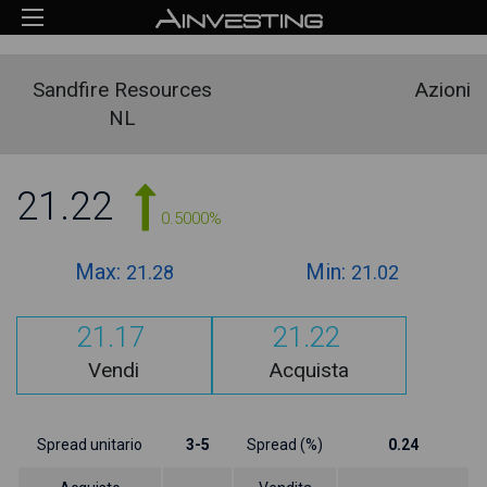
Sandfire Resources
Azioni
NL
21.22
0.5000%
Max:
Min:
21.28
21.02
21.17
21.22
Vendi
Acquista
Spread unitario
3-5
Spread (%)
0.24