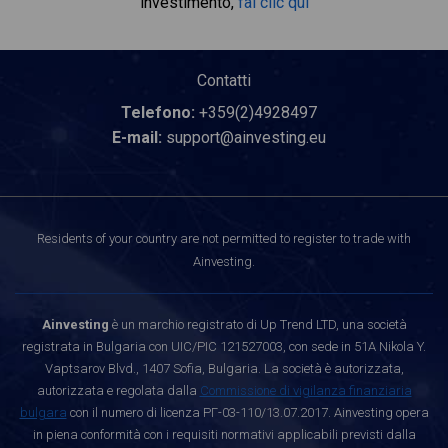
investimento,
fai clic qui
Contatti
Telefono:
+359(2)4928497
E-mail:
support@ainvesting.eu
Residents of your country are not permitted to register to trade with
Ainvesting.
Ainvesting
è un marchio registrato di Up Trend LTD, una società
registrata in Bulgaria con UIC/PIC 121527003, con sede in 51A Nikola Y.
Vaptsarov Blvd., 1407 Sofia, Bulgaria. La società è autorizzata,
autorizzata e regolata dalla
Commissione di vigilanza finanziaria
bulgara
con il numero di licenza РГ-03-110/13.07.2017. Ainvesting opera
in piena conformità con i requisiti normativi applicabili previsti dalla