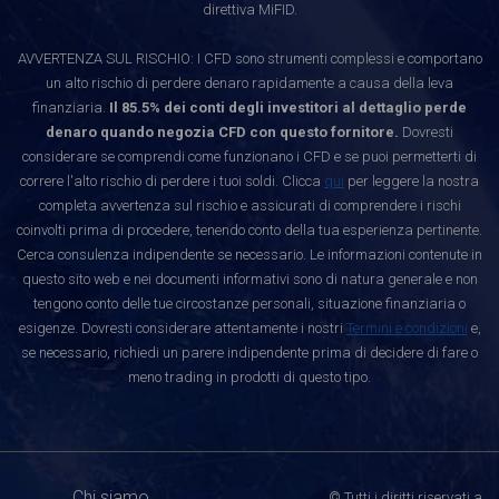
direttiva MiFID.
AVVERTENZA SUL RISCHIO: I CFD sono strumenti complessi e comportano
un alto rischio di perdere denaro rapidamente a causa della leva
finanziaria.
Il 85.5% dei conti degli investitori al dettaglio perde
denaro quando negozia CFD con questo fornitore.
Dovresti
considerare se comprendi come funzionano i CFD e se puoi permetterti di
correre l'alto rischio di perdere i tuoi soldi. Clicca
qui
per leggere la nostra
completa avvertenza sul rischio e assicurati di comprendere i rischi
coinvolti prima di procedere, tenendo conto della tua esperienza pertinente.
Cerca consulenza indipendente se necessario. Le informazioni contenute in
questo sito web e nei documenti informativi sono di natura generale e non
tengono conto delle tue circostanze personali, situazione finanziaria o
esigenze. Dovresti considerare attentamente i nostri
Termini e condizioni
e,
se necessario, richiedi un parere indipendente prima di decidere di fare o
meno trading in prodotti di questo tipo.
Chi siamo
© Tutti i diritti riservati a