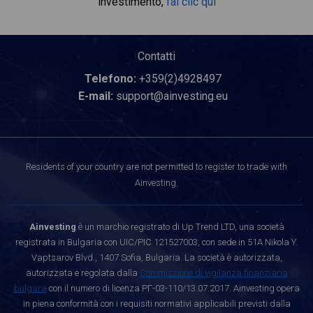
investimento,
fai clic qui
Contatti
Telefono:
+359(2)4928497
E-mail:
support@ainvesting.eu
Residents of your country are not permitted to register to trade with
Ainvesting.
Ainvesting
è un marchio registrato di Up Trend LTD, una società
registrata in Bulgaria con UIC/PIC 121527003, con sede in 51A Nikola Y.
Vaptsarov Blvd., 1407 Sofia, Bulgaria. La società è autorizzata,
autorizzata e regolata dalla
Commissione di vigilanza finanziaria
bulgara
con il numero di licenza РГ-03-110/13.07.2017. Ainvesting opera
in piena conformità con i requisiti normativi applicabili previsti dalla