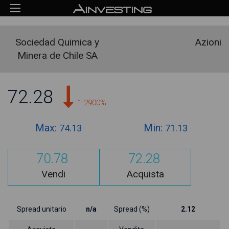
Sociedad Quimica y
Azioni
Minera de Chile SA
72.28
-1.2900%
Max:
Min:
74.13
71.13
70.78
72.28
Vendi
Acquista
Spread unitario
n/a
Spread (%)
2.12