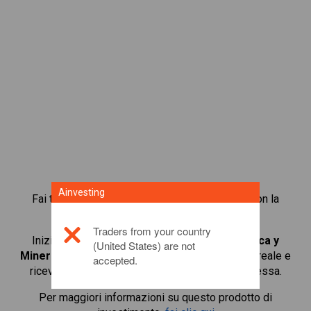
Ainvesting
Fai trading in oltre 1.000 azioni internazionali con la
piattaforma di trading in CFD di Ainvesting.
Traders from your country
Inizia a fare trading in CFD su
Sociedad Quimica y
(United States) are not
Minera de Chile SA
. Ottieni quotazioni in tempo reale e
accepted.
ricevi dividendi, come se detenessi l’azione stessa.
Per maggiori informazioni su questo prodotto di