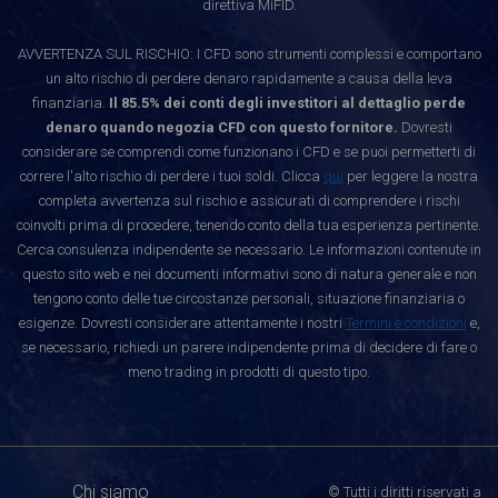
direttiva MiFID.
AVVERTENZA SUL RISCHIO: I CFD sono strumenti complessi e comportano
un alto rischio di perdere denaro rapidamente a causa della leva
finanziaria.
Il 85.5% dei conti degli investitori al dettaglio perde
denaro quando negozia CFD con questo fornitore.
Dovresti
considerare se comprendi come funzionano i CFD e se puoi permetterti di
correre l'alto rischio di perdere i tuoi soldi. Clicca
qui
per leggere la nostra
completa avvertenza sul rischio e assicurati di comprendere i rischi
coinvolti prima di procedere, tenendo conto della tua esperienza pertinente.
Cerca consulenza indipendente se necessario. Le informazioni contenute in
questo sito web e nei documenti informativi sono di natura generale e non
tengono conto delle tue circostanze personali, situazione finanziaria o
esigenze. Dovresti considerare attentamente i nostri
Termini e condizioni
e,
se necessario, richiedi un parere indipendente prima di decidere di fare o
meno trading in prodotti di questo tipo.
Chi siamo
© Tutti i diritti riservati a