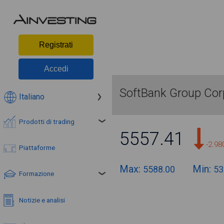
Registrati
Accedi
SoftBank Group Cor
Italiano
Prodotti di trading
5557.41
-2.9
Piattaforme
Max:
Min:
5588.00
53
Formazione
Notizie e analisi