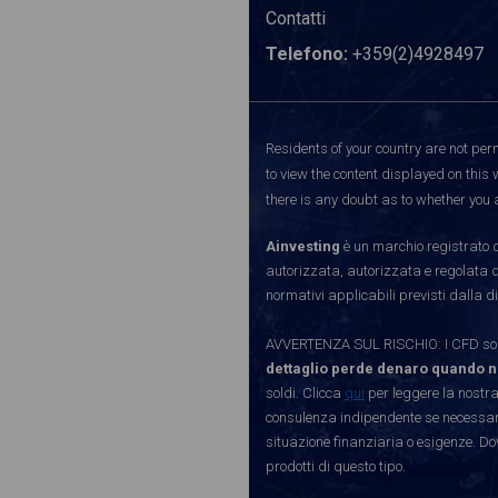
Contatti
Telefono:
+359(2)4928497
Residents of your country are not perm
to view the content displayed on this 
there is any doubt as to whether you a
Ainvesting
è un marchio registrato d
autorizzata, autorizzata e regolata 
normativi applicabili previsti dalla di
AVVERTENZA SUL RISCHIO: I CFD sono 
dettaglio perde denaro quando n
soldi. Clicca
qui
per leggere la nostra
consulenza indipendente se necessario
situazione finanziaria o esigenze. Do
prodotti di questo tipo.