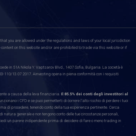
that you are allowed under the regulations and laws of your local jurisdiction
content on this website and/or are prohibited to trade via this website or if
ede in 51A Nikola Y. Vaptsarov Blvd., 1407 Sofia, Bulgaria. La società è
03-110/13.07.2017. Ainvesting opera in piena conformità con i requisiti
te a causa della leva finanziaria.
Il 85.5% dei conti degli investitori al
ionano i CFD e se puoi permetterti di correre l'alto rischio di perdere i tuoi
rima di procedere, tenendo conto della tua esperienza pertinente. Cerca
di natura generale e non tengono conto delle tue circostanze personali,
hiedi un parere indipendente prima di decidere di fare o meno trading in