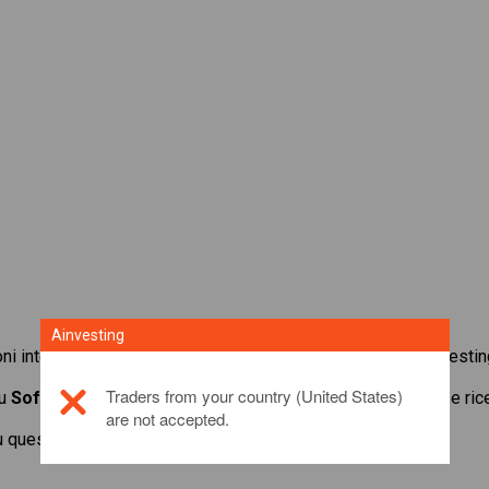
Ainvesting
oni internazionali con la piattaforma di trading in CFD di Ainvestin
Traders from your country (United States)
su
SoftBank Group Corp.
. Ottieni quotazioni in tempo reale e ri
are not accepted.
u questo prodotto di investimento,
fai clic qui