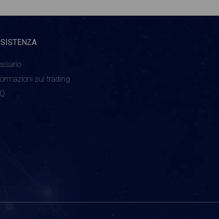
SSISTENZA
ossario
formazioni sul trading
AQ