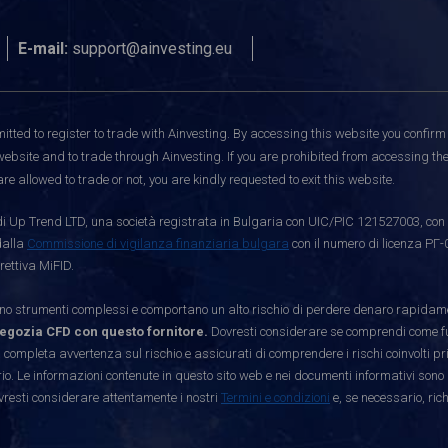
E-mail:
support@ainvesting.eu
itted to register to trade with Ainvesting.
By accessing this website you confirm 
website and to trade through Ainvesting. If you are prohibited from accessing the 
re allowed to trade or not, you are kindly requested to exit this website.
i Up Trend LTD, una società registrata in Bulgaria con UIC/PIC 121527003, con s
dalla
Commissione di vigilanza finanziaria bulgara
con il numero di licenza РГ-
rettiva MiFID.
strumenti complessi e comportano un alto rischio di perdere denaro rapidamen
egozia CFD con questo fornitore.
Dovresti considerare se comprendi come funz
 completa avvertenza sul rischio e assicurati di comprendere i rischi coinvolti p
. Le informazioni contenute in questo sito web e nei documenti informativi sono 
vresti considerare attentamente i nostri
Termini e condizioni
e, se necessario, ric