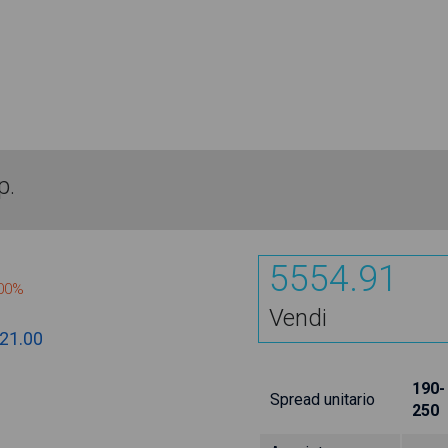
p.
5554.91
800%
Vendi
21.00
190-
Spread unitario
250