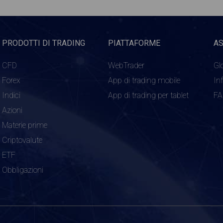
PRODOTTI DI TRADING
PIATTAFORME
A
CFD
WebTrader
Gl
Forex
App di trading mobile
In
Indici
App di trading per tablet
F
Azioni
Materie prime
Criptovalute
ETF
Obbligazioni