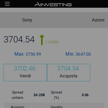
Sony
Azioni
3704.54
1.5100%
Max:
Min:
3756.99
3647.00
3702.46
3704.54
Vendi
Acquista
Spread
Spread
36-208
0.06
unitario
(%)
Acquisto
Vendita