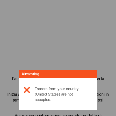
Ainvesting
Fai trading in oltre 1.000 azioni internazionali con la
piattaforma di trading in CFD di Ainvesting.
Traders from your country
(United States) are not
Inizia a fare trading in CFD su
Sony
. Ottieni quotazioni in
accepted.
tempo reale e ricevi dividendi, come se detenessi
l’azione stessa.
Per maggiori informazioni su questo prodotto di