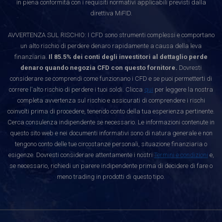
in piena conformità con i requisiti normativi applicabili previsti dalla
direttiva MiFID.
AVVERTENZA SUL RISCHIO: I CFD sono strumenti complessi e comportano
un alto rischio di perdere denaro rapidamente a causa della leva
finanziaria.
Il 85.5% dei conti degli investitori al dettaglio perde
denaro quando negozia CFD con questo fornitore.
Dovresti
considerare se comprendi come funzionano i CFD e se puoi permetterti di
correre l'alto rischio di perdere i tuoi soldi. Clicca
qui
per leggere la nostra
completa avvertenza sul rischio e assicurati di comprendere i rischi
coinvolti prima di procedere, tenendo conto della tua esperienza pertinente.
Cerca consulenza indipendente se necessario. Le informazioni contenute in
questo sito web e nei documenti informativi sono di natura generale e non
tengono conto delle tue circostanze personali, situazione finanziaria o
esigenze. Dovresti considerare attentamente i nostri
Termini e condizioni
e,
se necessario, richiedi un parere indipendente prima di decidere di fare o
meno trading in prodotti di questo tipo.