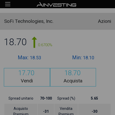
SoFi Technologies, Inc.
Azioni
18.70
0.6700%
Max:
Min:
18.53
18.10
17.70
18.70
Vendi
Acquista
Spread unitario
70-100
Spread (%)
5.65
Acquisto
Vendita
-31
-30
Premium
Premium