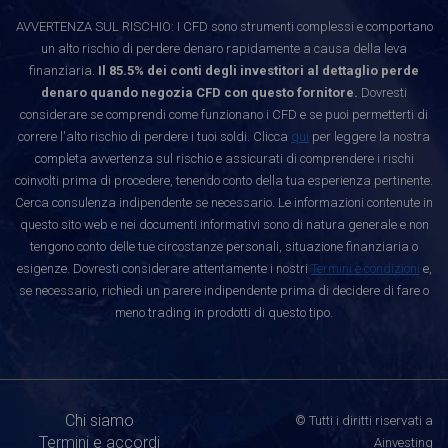
AVVERTENZA SUL RISCHIO: I CFD sono strumenti complessi e comportano
un alto rischio di perdere denaro rapidamente a causa della leva
finanziaria.
Il 85.5% dei conti degli investitori al dettaglio perde
denaro quando negozia CFD con questo fornitore.
Dovresti
considerare se comprendi come funzionano i CFD e se puoi permetterti di
correre l'alto rischio di perdere i tuoi soldi. Clicca
qui
per leggere la nostra
completa avvertenza sul rischio e assicurati di comprendere i rischi
coinvolti prima di procedere, tenendo conto della tua esperienza pertinente.
Cerca consulenza indipendente se necessario. Le informazioni contenute in
questo sito web e nei documenti informativi sono di natura generale e non
tengono conto delle tue circostanze personali, situazione finanziaria o
esigenze. Dovresti considerare attentamente i nostri
Termini e condizioni
e,
se necessario, richiedi un parere indipendente prima di decidere di fare o
meno trading in prodotti di questo tipo.
Chi siamo
© Tutti i diritti riservati a
Termini e accordi
Ainvesting