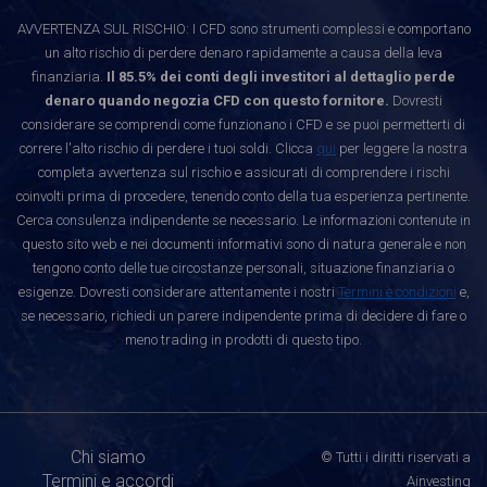
AVVERTENZA SUL RISCHIO: I CFD sono strumenti complessi e comportano
un alto rischio di perdere denaro rapidamente a causa della leva
finanziaria.
Il 85.5% dei conti degli investitori al dettaglio perde
denaro quando negozia CFD con questo fornitore.
Dovresti
considerare se comprendi come funzionano i CFD e se puoi permetterti di
correre l'alto rischio di perdere i tuoi soldi. Clicca
qui
per leggere la nostra
completa avvertenza sul rischio e assicurati di comprendere i rischi
coinvolti prima di procedere, tenendo conto della tua esperienza pertinente.
Cerca consulenza indipendente se necessario. Le informazioni contenute in
questo sito web e nei documenti informativi sono di natura generale e non
tengono conto delle tue circostanze personali, situazione finanziaria o
esigenze. Dovresti considerare attentamente i nostri
Termini e condizioni
e,
se necessario, richiedi un parere indipendente prima di decidere di fare o
meno trading in prodotti di questo tipo.
Chi siamo
© Tutti i diritti riservati a
Termini e accordi
Ainvesting